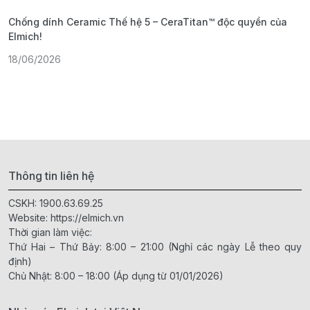
Chống dính Ceramic Thế hệ 5 – CeraTitan™ độc quyền của
P
Elmich!
F
18/06/2026
2
Thông tin liên hệ
CSKH:
1900.63.69.25
Website:
https://elmich.vn
Thời gian làm việc:
Thứ Hai – Thứ Bảy: 8:00 – 21:00 (Nghỉ các ngày Lễ theo quy
định)
Chủ Nhật: 8:00 – 18:00 (Áp dụng từ 01/01/2026)