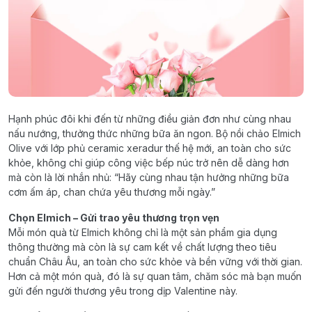
Hạnh phúc đôi khi đến từ những điều giản đơn như cùng nhau
nấu nướng, thưởng thức những bữa ăn ngon. Bộ nồi chảo Elmich
Olive với lớp phủ ceramic xeradur thế hệ mới, an toàn cho sức
khỏe, không chỉ giúp công việc bếp núc trở nên dễ dàng hơn
mà còn là lời nhắn nhủ: “Hãy cùng nhau tận hưởng những bữa
cơm ấm áp, chan chứa yêu thương mỗi ngày.”
Chọn Elmich – Gửi trao yêu thương trọn vẹn
Mỗi món quà từ Elmich không chỉ là một sản phẩm gia dụng
thông thường mà còn là sự cam kết về chất lượng theo tiêu
chuẩn Châu Âu, an toàn cho sức khỏe và bền vững với thời gian.
Hơn cả một món quà, đó là sự quan tâm, chăm sóc mà bạn muốn
gửi đến người thương yêu trong dịp Valentine này.