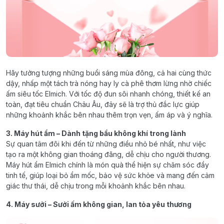
Hãy tưởng tượng những buổi sáng mùa đông, cả hai cùng thức
dậy, nhấp một tách trà nóng hay ly cà phê thơm lừng nhờ chiếc
ấm siêu tốc Elmich. Với tốc độ đun sôi nhanh chóng, thiết kế an
toàn, đạt tiêu chuẩn Châu Âu, đây sẽ là trợ thủ đắc lực giúp
những khoảnh khắc bên nhau thêm trọn vẹn, ấm áp và ý nghĩa.
3. Máy hút ẩm – Dành tặng bầu không khí trong lành
Sự quan tâm đôi khi đến từ những điều nhỏ bé nhất, như việc
tạo ra một không gian thoáng đãng, dễ chịu cho người thương.
Máy hút ẩm Elmich chính là món quà thể hiện sự chăm sóc đầy
tinh tế, giúp loại bỏ ẩm mốc, bảo vệ sức khỏe và mang đến cảm
giác thư thái, dễ chịu trong mỗi khoảnh khắc bên nhau.
4. Máy sưởi – Sưởi ấm không gian, lan tỏa yêu thương