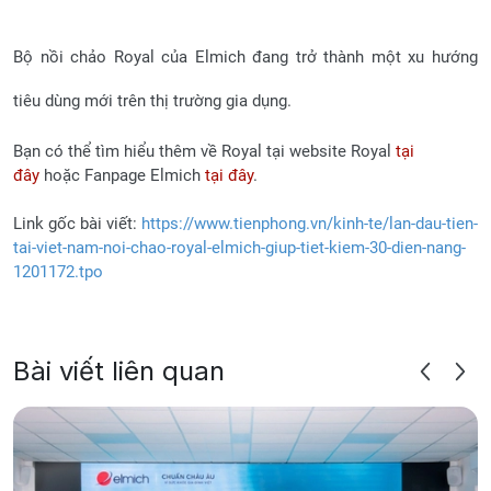
Bộ nồi chảo Royal của Elmich đang trở thành một xu hướng
tiêu dùng mới trên thị trường gia dụng.
Bạn có thể tìm hiểu thêm về Royal tại website Royal
tại
đây
hoặc Fanpage Elmich
tại đây
.
Link gốc bài viết:
https://www.tienphong.vn/kinh-te/lan-dau-tien-
tai-viet-nam-noi-chao-royal-elmich-giup-tiet-kiem-30-dien-nang-
1201172.tpo
Bài viết liên quan