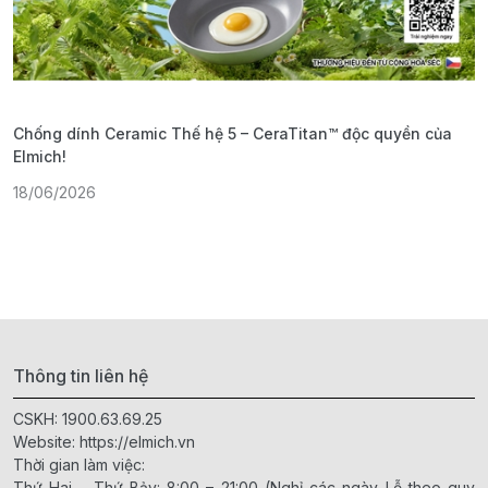
Chống dính Ceramic Thế hệ 5 – CeraTitan™ độc quyền của
P
Elmich!
F
18/06/2026
2
Thông tin liên hệ
CSKH:
1900.63.69.25
Website:
https://elmich.vn
Thời gian làm việc:
Thứ Hai – Thứ Bảy: 8:00 – 21:00 (Nghỉ các ngày Lễ theo quy