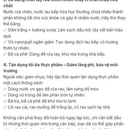
chất
Nước rửa chén, nước lau bếp hóa học thường chứa nhiều thành
phần không tốt cho sức khỏe và gây ô nhiễm nước. Hãy thử thay
thế bằng:
✅ Dấm trắng + baking soda: Làm sạch dầu mỡ, tẩy vết bẩn hiệu
quả.
✅ Vỏ cam/quýt ngâm giấm: Tạo dung dịch lau bếp có hương
thơm tự nhiên.
✅ Bã cà phê: Dùng để rửa tay, khử mùi trong nhà bếp.
6. Tận dụng tối đa thực phẩm – Giảm lãng phí, bảo vệ môi
trường
Ngoài việc giảm nhựa, hãy tập thói quen tận dụng thực phẩm
một cách thông minh:
✅ Dùng nước vo gạo để rửa rau, làm sáng đồ inox.
✅ Dùng vỏ trứng để làm phân bón tự nhiên.
✅ Bã trà, bã cà phê để khử mùi tủ lạnh.
✅ Lõi rau cải, rau muống để trồng lại, có rau sạch tại nhà.
Không cần phải thay đổi toàn bộ ngay lập tức, chỉ cần bắt đầu
từ những thói quen nhỏ trong căn bếp, bạn đã có thể góp phần