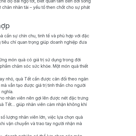
hế độ đãi ngộ tốt, biết quan tâm đến đời sống
 chân nhân tài – yếu tố then chốt cho sự phát
hợp
 cần sự chỉn chu, tinh tế và phù hợp với đặc
 tiêu chí quan trọng giúp doanh nghiệp đưa
ững món quà có giá trị sử dụng trong đời
 phẩm chăm sóc sức khỏe. Một món quà thiết
ay nhỏ, quà Tết cần được cân đối theo ngân
mà vẫn tạo được giá trị tinh thần cho người
 nghĩa.
ho nhân viên nên gợi lên được nét đặc trưng
 quà Tết… giúp nhân viên cảm nhận không khí
số lượng nhân viên lớn, việc lựa chọn quà
 khi vận chuyển và trao tay người nhận mà