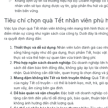
Khẳng định uy tín và thương hiệu nội bộ: Doanh nghiệp có c
nhân viên sẽ tạo dựng được uy tín, góp phần thu hút và giữ
triển bền vững.
Tiêu chí chọn quà Tết nhân viên phù 
Việc lựa chọn quà Tết nhân viên không nên mang tính hình thức mà
điểm nhân sự cũng như ngân sách của công ty. Dưới đây là những
ra quyết định đúng đắn:
Thiết thực và dễ sử dụng:
Nhân viên luôn đánh giá cao nh
sống hằng ngày như đồ gia dụng, thực phẩm Tết, hoặc vật
thực sẽ vừa thể hiện sự quan tâm vừa tránh lãng phí.
Phù hợp ngân sách doanh nghiệp:
Dù doanh nghiệp lớn h
sách để đảm bảo tính đồng đều, không gây áp lực tài chính 
nhận. Quà không cần đắt tiền, quan trọng là chọn đúng và ý
Mang đậm không khí Tết và tính truyền thống:
Quà Tết c
của ngày Tết cổ truyền – có thể là bánh kẹo, mứt, trà, giỏ
sum vầy, ấm cúng bên gia đình.
Dễ bảo quản và vận chuyển:
Đặc biệt với doanh nghiệp có 
tặng cần tính đến yếu tố dễ đóng gói, bảo quản, thuận tiện
không ảnh hưởng đến chất lượng quà.