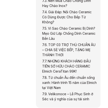
Nên Mua Chảo Chống Dính
Hay Chảo Inox?
Giải Đáp: Nồi Chảo Ceramic
Có Dùng Được Cho Bếp Từ
Không?
Vì Sao Chảo Ceramic Bị Dính?
Mẹo Giữ Lớp Chống Dính Ceramic
Bền Lâu
TOP 03 TRỢ THỦ CHUẨN ÂU
– CHIA SẺ VIỆC BẾP, TẶNG MẸ
THẢNH THƠI
NHỮNG KHÁCH HÀNG ĐẦU
TIÊN SỞ HỮU CHẢO CERAMIC
Elmich CeraTitan 99K!
Từ chuẩn Âu đến chuẩn sống
xanh: Hành trình 15 năm của Elmich
tại Việt Nam
Velikonoce – Lễ Phục Sinh ở
Séc và ý nghĩa của sự tái sinh