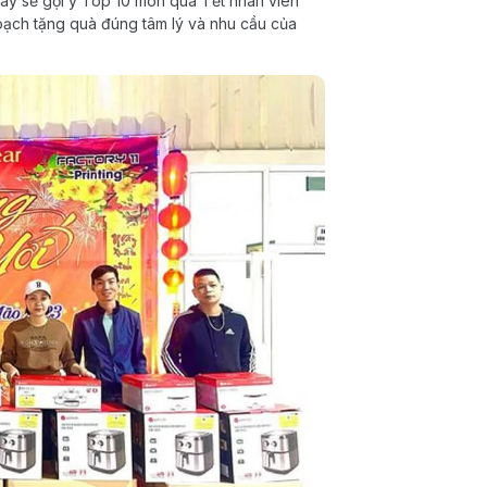
đây sẽ gợi ý Top 10 món quà Tết nhân viên
oạch tặng quà đúng tâm lý và nhu cầu của