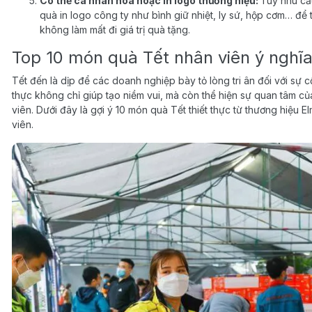
Có thể cá nhân hóa hoặc in logo thương hiệu:
Tùy nhu cầ
quà in logo công ty như bình giữ nhiệt, ly sứ, hộp cơm… để 
không làm mất đi giá trị quà tặng.
Top 10 món quà Tết nhân viên ý nghĩa,
Tết đến là dịp để các doanh nghiệp bày tỏ lòng tri ân đối với sự
thực không chỉ giúp tạo niềm vui, mà còn thể hiện sự quan tâm c
viên. Dưới đây là gợi ý 10 món quà Tết thiết thực từ thương hiệu 
viên.