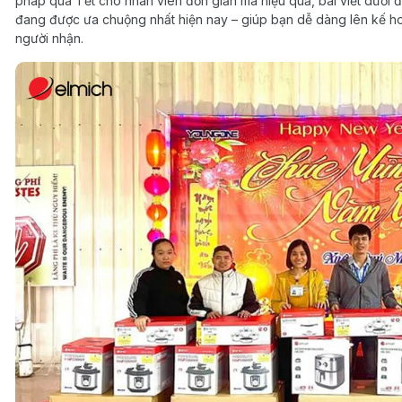
pháp quà Tết cho nhân viên đơn giản mà hiệu quả, bài viết dưới 
đang được ưa chuộng nhất hiện nay – giúp bạn dễ dàng lên kế h
người nhận.