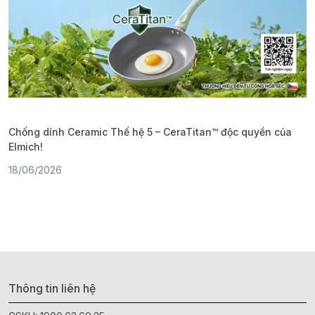
Chống dính Ceramic Thế hệ 5 – CeraTitan™ độc quyền của
P
Elmich!
F
18/06/2026
2
Thông tin liên hệ