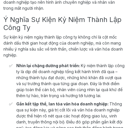
doanh nghiệp tạo nên hình ảnh chuyên nghiệp và nhân văn
trong mắt người nhận.
Ý Nghĩa Sự Kiện Kỷ Niệm Thành Lập
Công Ty
Sự kiện kỷ niệm ngày thành lập công ty không chỉ là cột mốc
đánh dấu thời gian hoạt động của doanh nghiệp, mà còn mang
nhiều ý nghĩa sâu sắc về tinh thần, chiến lược và văn hóa doanh
nghiệp.
Nhìn lại chặng đường phát triển:
Kỷ niệm thành lập công
ty là dịp để doanh nghiệp tổng kết hành trình đã qua –
những thành tựu đạt được, những khó khăn đã vượt qua
và sự trưởng thành qua từng giai đoạn. Đây là thời điểm
giúp toàn thể cán bộ, nhân viên cùng nhìn lại quá khứ để
thêm tự hào, trân trọng và hướng tới tương lai.
Gắn kết tập thể, lan tỏa văn hóa doanh nghiệp:
Thông
qua sự kiện này, giá trị cốt lõi và văn hóa doanh nghiệp
được thể hiện rõ nét qua các hoạt động giao lưu, vinh
danh, truyền thông nội bộ. Điều đó góp phần gắn kết đội
ngũ, tạo động lực và nâng cao tinh thần đồng hành trong