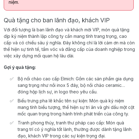
niệm.
Quà tặng cho ban lãnh đạo, khách VIP
Với đối tượng là ban lãnh đạo và khách mời VIP, món quà tặng
dịp kỷ niệm thành lập công ty cần mang tính trang trọng, cao
cấp và có chiều sâu ý nghĩa. Đây không chỉ là lời cảm ơn mà còn
thể hiện sự tinh tế, tầm vóc và đẳng cấp của doanh nghiệp trong
việc xây dựng mối quan hệ lâu dài.
Gợi ý quà tặng:
Bộ nồi chảo cao cấp Elmich: Gồm các sản phẩm gia dụng
sang trọng như nồi inox 5 đáy, bộ nồi chảo ceramic…
đóng hộp lịch sự, in logo theo yêu cầu.
Biểu trưng pha lê khắc tên sự kiện: Món quà kỷ niệm
mang tính biểu tượng, thể hiện sự tri ân và ghi dấu một cột
mốc quan trọng trong hành trình phát triển của công ty.
Tranh phong thủy, tranh thư pháp cao cấp: Món quà
trang trí có ý nghĩa tốt lành, thường được dành tặng lãnh
đạo, khách VIP trong các sự kiện trọng đại.