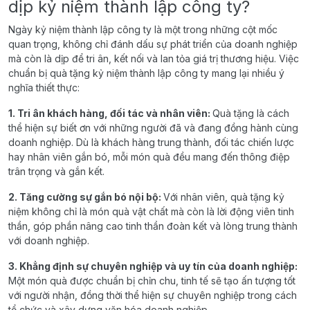
dịp kỷ niệm thành lập công ty?
Ngày kỷ niệm thành lập công ty là một trong những cột mốc
quan trọng, không chỉ đánh dấu sự phát triển của doanh nghiệp
mà còn là dịp để tri ân, kết nối và lan tỏa giá trị thương hiệu. Việc
chuẩn bị quà tặng kỷ niệm thành lập công ty mang lại nhiều ý
nghĩa thiết thực:
1. Tri ân khách hàng, đối tác và nhân viên:
Quà tặng là cách
thể hiện sự biết ơn với những người đã và đang đồng hành cùng
doanh nghiệp. Dù là khách hàng trung thành, đối tác chiến lược
hay nhân viên gắn bó, mỗi món quà đều mang đến thông điệp
trân trọng và gắn kết.
2. Tăng cường sự gắn bó nội bộ:
Với nhân viên, quà tặng kỷ
niệm không chỉ là món quà vật chất mà còn là lời động viên tinh
thần, góp phần nâng cao tinh thần đoàn kết và lòng trung thành
với doanh nghiệp.
3. Khẳng định sự chuyên nghiệp và uy tín của doanh nghiệp:
Một món quà được chuẩn bị chỉn chu, tinh tế sẽ tạo ấn tượng tốt
với người nhận, đồng thời thể hiện sự chuyên nghiệp trong cách
tổ chức và xây dựng văn hóa doanh nghiệp.