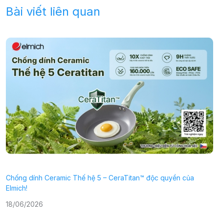
Bài viết liên quan
Chống dính Ceramic Thế hệ 5 – CeraTitan™ độc quyền của
P
Elmich!
2
18/06/2026