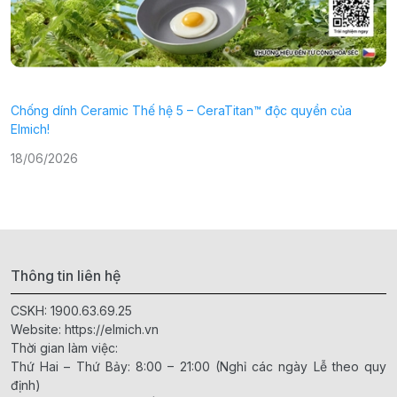
Chống dính Ceramic Thế hệ 5 – CeraTitan™ độc quyền của
P
Elmich!
2
18/06/2026
Thông tin liên hệ
CSKH:
1900.63.69.25
Website:
https://elmich.vn
Thời gian làm việc:
Thứ Hai – Thứ Bảy: 8:00 – 21:00 (Nghỉ các ngày Lễ theo quy
định)