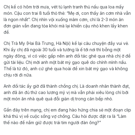
Chị kể có hôm trời mưa, vét tủ lạnh tranh thủ nấu qua loa mấy
món. Cậu con trai 8 tuổi thỏ thẻ: “Mẹ ơi, con thấy ăn cơm nhà vẫn
là ngon nhất”. Chị nhìn vội xuống mâm cơm, chỉ là 2-3 món ăn
đơn giản vẫn đang tỏa khói mà lại khiến cậu nhỏ khen lấy khen
để.
Chị Trà My (Hai Bà Trưng, Hà Nội) kể lại câu chuyện đầy vui vẻ.
Khi ấy chị đã ngoài 30 tuổi và tưởng là ế tới nơi thì bỗng một
ngày đông, vì có việc gấp nên anh đối tác ghé qua nhà chị ở để
gửi tài liệu. Chị mời anh một bát mỳ gạo quê do chính mình nấu.
Thế là từ đó, anh cứ ghé qua hoài để xin bát mỳ gạo và không
chịu rời đi nữa.
Anh đối tác ấy giờ đã thành chồng chị. Là doanh nhân thành đạt,
anh đã ăn đủ thứ cao lương mỹ vị mà vẫn phải xiêu lòng chỉ bởi
một món ăn nhà quê quá đỗi giản dị trong căn bếp nhỏ.
Gần đây trên mạng, chị em đang hào hứng chia sẻ một đoạn clip
khá thú vị về cuộc sống vợ chồng. Câu hỏi được đặt ra là “Làm
thế nào để nắm giữ được trái tim người đàn ông?”