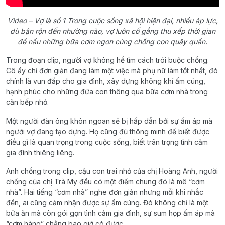
Video – Vợ là số 1 Trong cuộc sống xã hội hiện đại, nhiều áp lực,
dù bận rộn đến nhường nào, vợ luôn cố gắng thu xếp thời gian
để nấu những bữa cơm ngon cùng chồng con quây quần.
Trong đoạn clip, người vợ không hề tìm cách trói buộc chồng.
Cô ấy chỉ đơn giản đang làm một việc mà phụ nữ làm tốt nhất, đó
chính là vun đắp cho gia đình, xây dựng không khí ấm cúng,
hạnh phúc cho những đứa con thông qua bữa cơm nhà trong
căn bếp nhỏ.
Một người đàn ông khôn ngoan sẽ bị hấp dẫn bởi sự ấm áp mà
người vợ đang tạo dựng. Họ cũng đủ thông minh để biết được
điều gì là quan trọng trong cuộc sống, biết trân trọng tình cảm
gia đình thiêng liêng.
Anh chồng trong clip, cậu con trai nhỏ của chị Hoàng Anh, người
chồng của chị Trà My đều có một điểm chung đó là mê “cơm
nhà”. Hai tiếng “cơm nhà” nghe đơn giản nhưng mỗi khi nhắc
đến, ai cũng cảm nhận được sự ấm cúng. Đó không chỉ là một
bữa ăn mà còn gói gọn tình cảm gia đình, sự sum họp ấm áp mà
“cơm hàng” chẳng bao giờ có được.