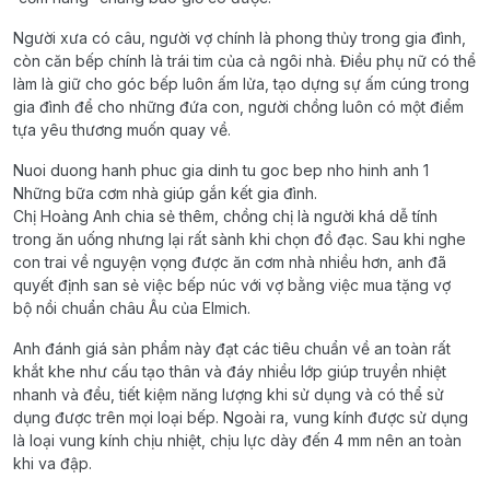
Người xưa có câu, người vợ chính là phong thủy trong gia đình,
còn căn bếp chính là trái tim của cả ngôi nhà. Điều phụ nữ có thể
làm là giữ cho góc bếp luôn ấm lửa, tạo dựng sự ấm cúng trong
gia đình để cho những đứa con, người chồng luôn có một điểm
tựa yêu thương muốn quay về.
Nuoi duong hanh phuc gia dinh tu goc bep nho hinh anh 1
Những bữa cơm nhà giúp gắn kết gia đình.
Chị Hoàng Anh chia sẻ thêm, chồng chị là người khá dễ tính
trong ăn uống nhưng lại rất sành khi chọn đồ đạc. Sau khi nghe
con trai về nguyện vọng được ăn cơm nhà nhiều hơn, anh đã
quyết định san sẻ việc bếp núc với vợ bằng việc mua tặng vợ
bộ nồi chuẩn châu Âu của Elmich.
Anh đánh giá sản phẩm này đạt các tiêu chuẩn về an toàn rất
khắt khe như cấu tạo thân và đáy nhiều lớp giúp truyền nhiệt
nhanh và đều, tiết kiệm năng lượng khi sử dụng và có thể sử
dụng được trên mọi loại bếp. Ngoài ra, vung kính được sử dụng
là loại vung kính chịu nhiệt, chịu lực dày đến 4 mm nên an toàn
khi va đập.