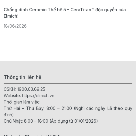
Chống dính Ceramic Thế hệ 5 – CeraTitan™ độc quyền của
P
Elmich!
F
18/06/2026
2
Thông tin liên hệ
CSKH:
1900.63.69.25
Website:
https://elmich.vn
Thời gian làm việc:
Thứ Hai – Thứ Bảy: 8:00 – 21:00 (Nghỉ các ngày Lễ theo quy
định)
Chủ Nhật: 8:00 – 18:00 (Áp dụng từ 01/01/2026)