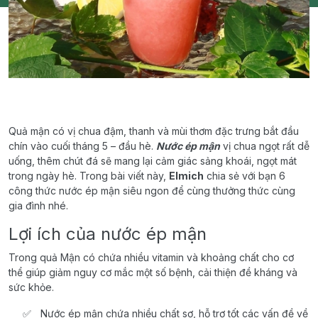
Quả mận có vị chua đậm, thanh và mùi thơm đặc trưng bắt đầu
chín vào cuối tháng 5 – đầu hè.
Nước ép mận
vị chua ngọt rất dễ
uống, thêm chút đá sẽ mang lại cảm giác sảng khoái, ngọt mát
trong ngày hè. Trong bài viết này,
Elmich
chia sẻ với bạn 6
công thức nước ép mận siêu ngon để cùng thưởng thức cùng
gia đình nhé.
Lợi ích của nước ép mận
Trong quả Mận có chứa nhiều vitamin và khoảng chất cho cơ
thể giúp giảm nguy cơ mắc một số bệnh, cải thiện đề kháng và
sức khỏe.
Nước ép mận chứa nhiều chất sơ, hỗ trợ tốt các vấn đề về