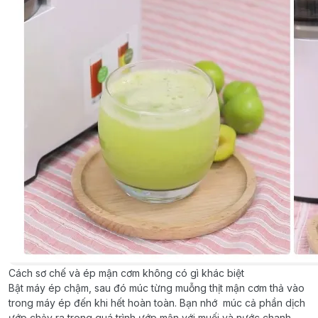
Cách sơ chế và ép mận cơm không có gì khác biệt
Bật máy ép chậm, sau đó múc từng muỗng thịt mận cơm thả vào
trong máy ép đến khi hết hoàn toàn. Bạn nhớ múc cả phần dịch
ướp chảy ra trong quá trình ướp mận với muối và nước chanh