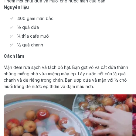
Thêm một chút dứa và muối cho nước mận của bạn
Nguyên liệu
400 gam mận bắc
½ quả dứa
¼ thìa cafe muối
½ quả chanh
Cách làm
Mận đem rửa sạch và tách bỏ hạt. Bạn gọt vỏ và cắt dứa thành
những miếng nhỏ vừa miệng máy ép. Lấy nước cốt của ½ quả
chanh và để riêng trong chén. Bạn ướp dứa và mận với ½ chỗ
muối trắng để nước ép thơm và đậm màu hơn.