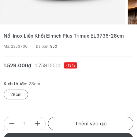
Nồi Inox Liền Khối Elmich Plus Trimax EL3736-28cm
Mã: 2353736
Đã bán:
950
1.529.000₫
1.759.000₫
-13%
Kích thước:
28cm
28cm
Thêm vào giỏ