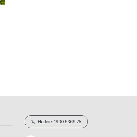
PFAS Là Gì? Tại Sao Nồi Chảo Cần Đạ
29/05/2026
Hotline: 1900.6369.25