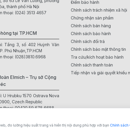
, Số 63 Lê Văn Lương, phường
Điểm bảo hành
òa, thành phố Hà Nội
Chính sách trách nhiệm xã hội
n thoại:
(024) 3513 4657
Chứng nhận sản phẩm
Chính sách bán hàng
phòng tại TP.HCM
Chính sách bảo hành
Chính sách đổi trả
hỉ: Tầng 3, số 402 Huỳnh Văn
Chính sách bảo mật thông tin
 P. Phú Nhuận,TP.HCM
n thoại:
(028)3810.6968
Tra cứu/kích hoạt bảo hành
Chính sách thanh toán
Tiếp nhận và giải quyết khiếu n
oàn Elmich – Trụ sở Cộng
Séc
hỉ: U Hrubku 1570 Ostrava Nova
0900, Czech Republic
n thoại:
00420 59 678 6688
te:
www.elmich.cz
eb, đo lường hiệu suất trang và hiển thị nội dung phù hợp với bạn
Chính sách