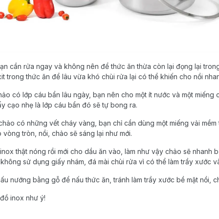
bạn cần rửa ngay và không nên để thức ăn thừa còn lại đọng lại tron
t trong thức ăn để lâu vừa khó chùi rửa lại có thể khiến cho nồi nha
chảo có lớp cáu bẩn lâu ngày, bạn nên cho một ít nước và một miếng 
uấy cạo nhẹ là lớp cáu bẩn đó sẽ tự bong ra.
, chảo có những vết cháy vàng, bạn chỉ cần dùng một miếng vải mềm
 vòng tròn, nồi, chảo sẽ sáng lại như mới.
inox thật nóng rồi mới cho dầu ăn vào, làm như vậy chảo sẽ nhanh b
i không sử dụng giấy nhám, đá mài chùi rửa vì có thể làm trầy xước và
ấu nướng bằng gỗ để nấu thức ăn, tránh làm trầy xước bề mặt nồi, c
đồ inox như ý!