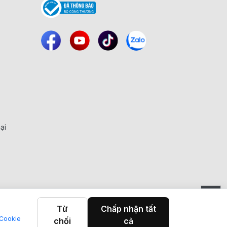
ại
Từ
Chấp nhận tất
 Cookie
chối
cả