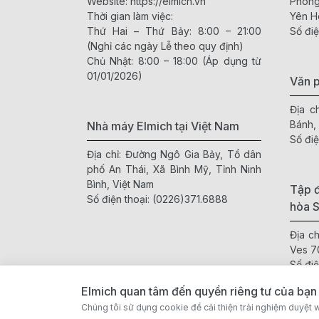
Website:
https://elmich.vn
Phòng
Thời gian làm việc:
Yên H
Thứ Hai – Thứ Bảy: 8:00 – 21:00
Số điệ
(Nghỉ các ngày Lễ theo quy định)
Chủ Nhật: 8:00 – 18:00 (Áp dụng từ
01/01/2026)
Văn 
Địa c
Bánh,
Nhà máy Elmich tại Việt Nam
Số điệ
Địa chỉ: Đường Ngô Gia Bảy, Tổ dân
phố An Thái, Xã Bình Mỹ, Tỉnh Ninh
Bình, Việt Nam
Tập đ
Số điện thoại:
(0226)371.6888
hòa 
Địa c
Ves 7
Số điệ
Websi
Elmich quan tâm đến quyền riêng tư của bạn
Chúng tôi sử dụng cookie để cải thiện trải nghiệm duyệt w