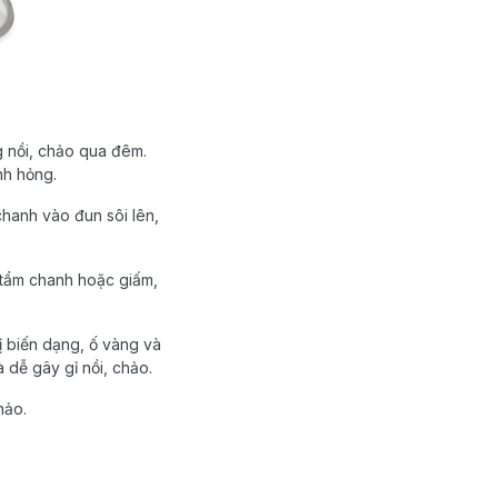
g nồi, chảo qua đêm.
nh hỏng.
chanh vào đun sôi lên,
 tẩm chanh hoặc giấm,
ị biến dạng, ố vàng và
 dễ gây gỉ nồi, chảo.
hảo.