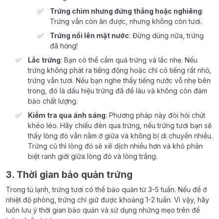
Trứng chìm nhưng đứng thẳng hoặc nghiêng
:
Trứng vẫn còn ăn được, nhưng không còn tươi.
Trứng nổi lên mặt nước
: Đừng dùng nữa, trứng
đã hỏng!
Lắc trứng
: Bạn có thể cầm quả trứng và lắc nhẹ. Nếu
trứng không phát ra tiếng động hoặc chỉ có tiếng rất nhỏ,
trứng vẫn tươi. Nếu bạn nghe thấy tiếng nước vỗ nhẹ bên
trong, đó là dấu hiệu trứng đã để lâu và không còn đảm
bảo chất lượng.
Kiểm tra qua ánh sáng
: Phương pháp này đòi hỏi chút
khéo léo. Hãy chiếu đèn qua trứng, nếu trứng tươi bạn sẽ
thấy lòng đỏ vẫn nằm ở giữa và không bị di chuyển nhiều.
Trứng cũ thì lòng đỏ sẽ xê dịch nhiều hơn và khó phân
biệt ranh giới giữa lòng đỏ và lòng trắng.
3. Thời gian bảo quản trứng
Trong tủ lạnh, trứng tươi có thể bảo quản từ 3-5 tuần. Nếu để ở
nhiệt độ phòng, trứng chỉ giữ được khoảng 1-2 tuần. Vì vậy, hãy
luôn lưu ý thời gian bảo quản và sử dụng những mẹo trên để