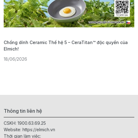
Chống dính Ceramic Thế hệ 5 – CeraTitan™ độc quyền của
P
Elmich!
F
18/06/2026
2
Thông tin liên hệ
CSKH:
1900.63.69.25
Website:
https://elmich.vn
Thời gian làm việc: