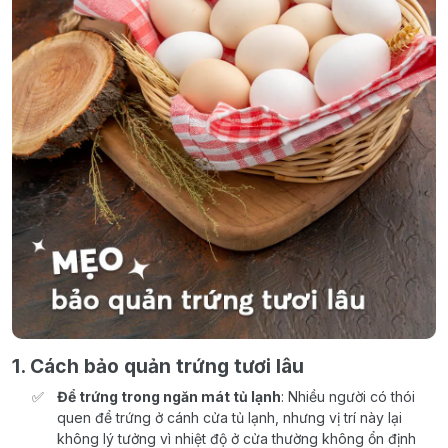
1. Cách bảo quản trứng tươi lâu
Để trứng trong ngăn mát tủ lạnh
: Nhiều người có thói
quen để trứng ở cánh cửa tủ lạnh, nhưng vị trí này lại
không lý tưởng vì nhiệt độ ở cửa thường không ổn định