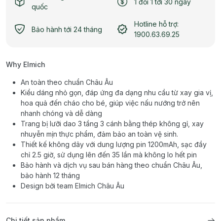
1 đổi 1 tới 30 ngày
quốc
Hotline hỗ trợ:
Bảo hành tới 24 tháng
1900.63.69.25
Why Elmich
An toàn theo chuẩn Châu Âu
Kiểu dáng nhỏ gọn, đáp ứng đa dạng nhu cầu từ xay gia vị,
hoa quả đến cháo cho bé, giúp việc nấu nướng trở nên
nhanh chóng và dễ dàng
Trang bị lưỡi dao 3 tầng 3 cánh bằng thép không gỉ, xay
nhuyễn mịn thực phẩm, đảm bảo an toàn vệ sinh.
Thiết kế không dây với dung lượng pin 1200mAh, sạc đầy
chỉ 2.5 giờ, sử dụng lên đến 35 lần mà không lo hết pin
Bảo hành và dịch vụ sau bán hàng theo chuẩn Châu Âu,
bảo hành 12 tháng
Design bởi team Elmich Châu Âu
Chi tiết sản phẩm