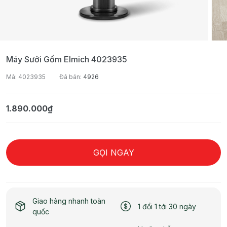
Máy Sưởi Gốm Elmich 4023935
Mã: 4023935
Đã bán:
4926
1.890.000₫
GỌI NGAY
Giao hàng nhanh toàn
1 đổi 1 tới 30 ngày
quốc