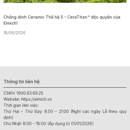
Chống dính Ceramic Thế hệ 5 – CeraTitan™ độc quyền của
P
Elmich!
F
18/06/2026
2
Thông tin liên hệ
CSKH:
1900.63.69.25
Website:
https://elmich.vn
Thời gian làm việc:
Thứ Hai – Thứ Bảy: 8:00 – 21:00 (Nghỉ các ngày Lễ theo quy
định)
Chủ Nhật: 8:00 – 18:00 (Áp dụng từ 01/01/2026)