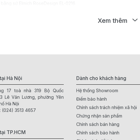
rọng đến thiết kế của sản phẩm. Bát, đĩa và bình trà sứ Elmich có ki
Xem thêm
ác nhau. Các họa tiết trên sản phẩm được vẽ tay tỉ mỉ, tạo nên sự san
 mẫu mã
hiều loại bát, đĩa và bình trà sứ với các kích thước và hình dáng 
g tìm thấy sản phẩm phù hợp cho bữa ăn gia đình, tiệc tùng hay làm
sinh
tại Hà Nội
Dành cho khách hàng
ầng 17 toà nhà 319 Bộ Quốc
Hệ thống Showroom
mặt trơn láng, không bám bẩn, dễ dàng vệ sinh sau khi sử dụng. Bạn
63 Lê Văn Lương, phường Yên
Điểm bảo hành
c hay mất màu.
hố Hà Nội
Chính sách trách nhiệm xã hội
:
(024) 3513 4657
ng lò vi sóng và máy rửa bát
Chứng nhận sản phẩm
 đĩa và bình trà sứ Elmich đều an toàn khi sử dụng trong lò vi sóng 
Chính sách bán hàng
à dọn dẹp.
tại TP.HCM
Chính sách bảo hành