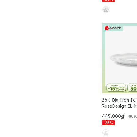
Bộ 3 Đĩa Tròn To
RoseDesign EL-
445.000₫
699
-36%