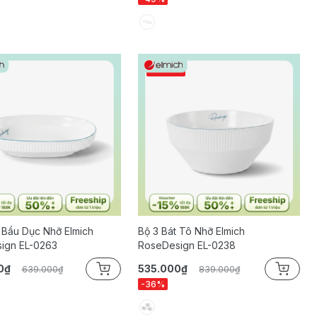
CÒN ÍT
 Bầu Dục Nhỡ Elmich
Bộ 3 Bát Tô Nhỡ Elmich
ign EL-0263
RoseDesign EL-0238
0₫
535.000₫
639.000₫
839.000₫
-36%