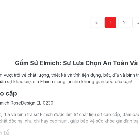
«
1
2
Gốm Sứ Elmich: Sự Lựa Chọn An Toàn Và
vượt trội về chất lượng, thiết kế và tính tiện dụng, bát, đĩa và bình 
ận sự khác biệt mà Elmich mang lại cho không gian bếp của bạn!
ao cấp
, đĩa và bình trà sứ Elmich được làm từ chất liệu sứ cao cấp, đảm b
hất độc hại như chì hay cadmium, giúp bảo vệ sức khỏe gia đình bạ
h tế