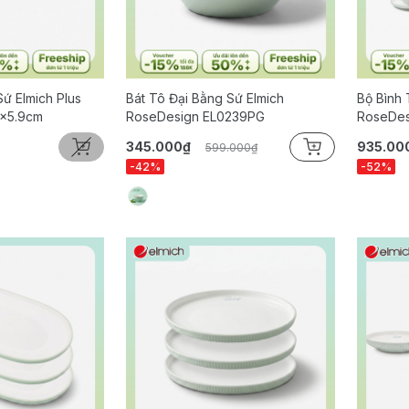
Sứ Elmich Plus
Bát Tô Đại Bằng Sứ Elmich
Bộ Bình 
5x5.9cm
RoseDesign EL0239PG
RoseDes
345.000₫
935.00
599.000₫
-42%
-52%