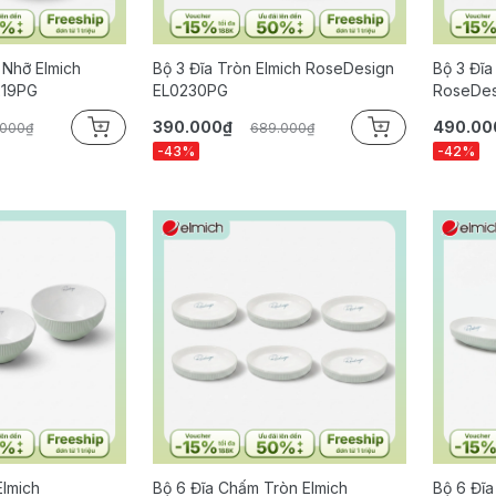
 Nhỡ Elmich
Bộ 3 Đĩa Tròn Elmich RoseDesign
Bộ 3 Đĩa
219PG
EL0230PG
RoseDes
390.000₫
490.00
.000₫
689.000₫
-43%
-42%
Elmich
Bộ 6 Đĩa Chấm Tròn Elmich
Bộ 6 Đĩa