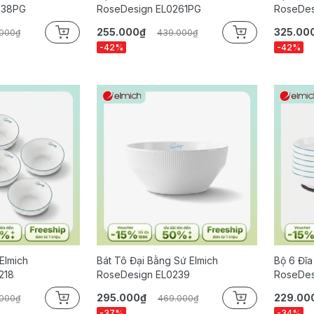
238PG
RoseDesign EL0261PG
RoseDes
255.000₫
325.00
.000₫
439.000₫
-42%
-42%
Elmich
Bát Tô Đại Bằng Sứ Elmich
Bộ 6 Đĩa
218
RoseDesign EL0239
RoseDes
295.000₫
229.00
.000₫
469.000₫
-37%
-34%