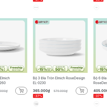
 Elmich
Bộ 3 Đĩa Tròn Elmich RoseDesign
Bộ 6 Đĩa
0260
EL-0230
RoseDes
365.000₫
405.00
.000₫
579.000₫
-37%
-37%