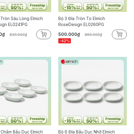
 Tròn Sâu Lòng Elmich
Bộ 3 Đĩa Tròn To Elmich
ign EL0241PG
RoseDesign EL0260PG
0₫
500.000₫
839.000₫
869.000₫
-42%
 Chấm Bầu Dục Elmich
Bộ 6 Đĩa Bầu Dục Nhỡ Elmich