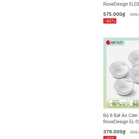
RoseDesign EL0
575.000₫
999
-42%
Bộ 6 Bát Ăn Cơm 
RoseDesign EL-0
379.000₫
599
-37%