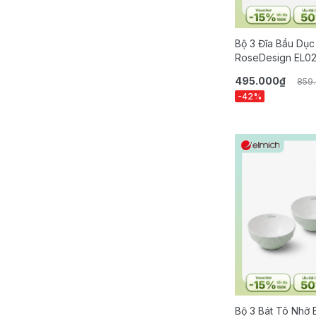
Bộ 3 Đĩa Bầu Dục
RoseDesign EL0
495.000₫
859
-42%
Bộ 3 Bát Tô Nhỡ 