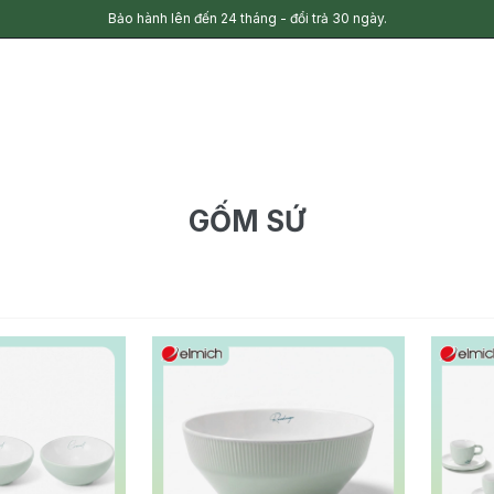
Bảo hành lên đến 24 tháng - đổi trả 30 ngày.
GỐM SỨ