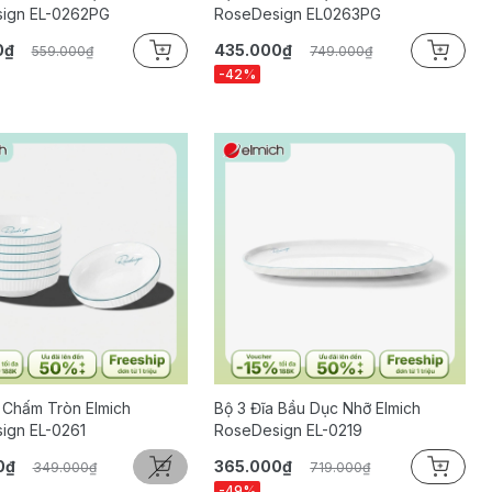
ign EL-0262PG
RoseDesign EL0263PG
0₫
435.000₫
559.000₫
749.000₫
-42%
 Chấm Tròn Elmich
Bộ 3 Đĩa Bầu Dục Nhỡ Elmich
ign EL-0261
RoseDesign EL-0219
0₫
365.000₫
349.000₫
719.000₫
-49%