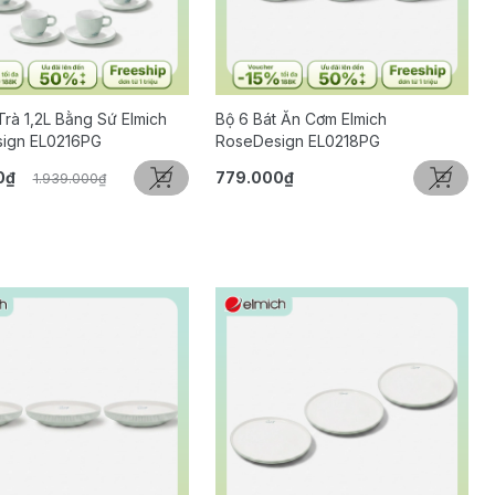
Trà 1,2L Bằng Sứ Elmich
Bộ 6 Bát Ăn Cơm Elmich
ign EL0216PG
RoseDesign EL0218PG
0₫
779.000₫
1.939.000₫