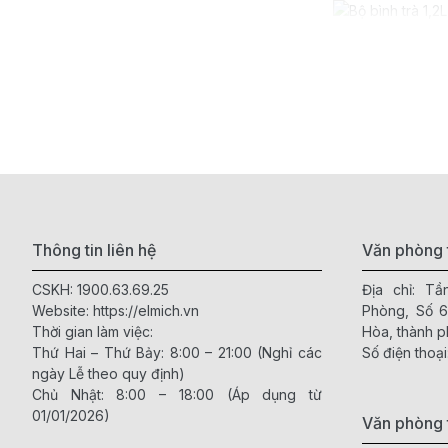
Elmich luôn chú t
cách trang trí kh
Đa dạng về
Elmich cung cấp n
Bạn có thể dễ dàn
Dễ dàng vệ 
Thông tin liên hệ
Văn phòng 
CSKH:
1900.63.69.25
Địa chỉ: T
Sứ Elmich có bề 
Website:
https://elmich.vn
Phòng, Số 
phẩm bị trầy xướ
Thời gian làm việc:
Hòa, thành p
Thứ Hai – Thứ Bảy: 8:00 – 21:00 (Nghỉ các
Số điện thoại
An toàn tro
ngày Lễ theo quy định)
Các sản phẩm bát,
Chủ Nhật: 8:00 – 18:00 (Áp dụng từ
việc nấu nướng v
01/01/2026)
Văn phòng 