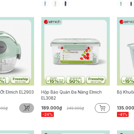
Ớt Elmich EL2903
Hộp Bảo Quản Đa Năng Elmich
Bộ Khuô
EL3082
189.000₫
135.00
000₫
249.000₫
-24%
-41%