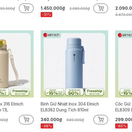
24cm
24cm
1.450.000₫
2.090.
359.000₫
2.089.000₫
-31%
4.470.00
ox 316 Elmich
Bình Giữ Nhiệt Inox 304 Elmich
Cốc Giữ 
 1.1L
EL8382 Dung Tích 810ml
EL8309 
340.000₫
299.00
000₫
649.000₫
-48%
-60%