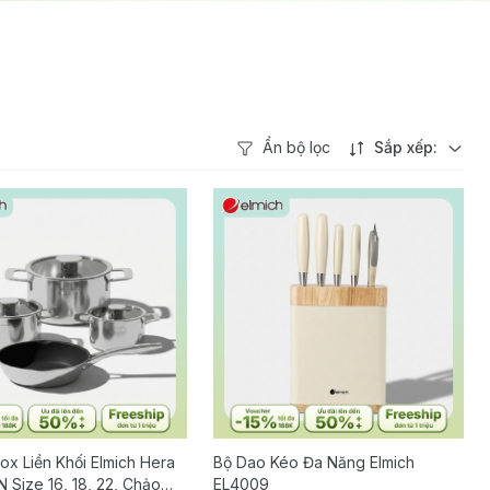
Ẩn bộ lọc
Sắp xếp:
nox Liền Khối Elmich Hera
Bộ Dao Kéo Đa Năng Elmich
N Size 16, 18, 22, Chảo
EL4009