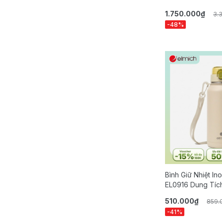
24cm
1.750.000₫
3.
-48%
Bình Giữ Nhiệt In
EL0916 Dung Tích
510.000₫
859.
-41%