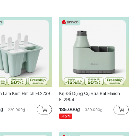
n Làm Kem Elmich EL2239
Kệ Để Dụng Cụ Rửa Bát Elmich
EL2904
0₫
185.000₫
229.000₫
339.000₫
-45%