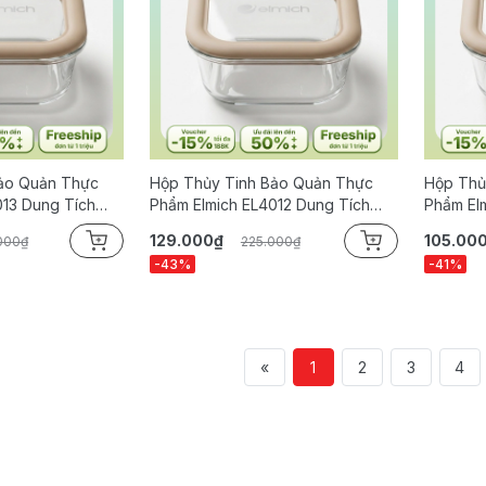
ảo Quản Thực
Hộp Thủy Tinh Bảo Quản Thực
Hộp Thủ
013 Dung Tích
Phẩm Elmich EL4012 Dung Tích
Phẩm Elm
530ml
310ml
129.000₫
105.00
000₫
225.000₫
-43%
-41%
«
1
2
3
4