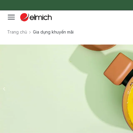
Trang chủ
Gia dụng khuyến mãi