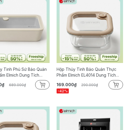
y Tinh Phủ Sứ Bảo Quản
Hộp Thủy Tinh Bảo Quản Thực
ẩm Elmich Dung Tích
Phẩm Elmich EL4014 Dung Tích
L4015
1100ml
0₫
169.000₫
689.000₫
290.000₫
-42%