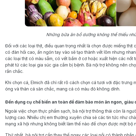
Những bữa ăn bổ dưỡng không thể thiếu nhữ
Đối với các loại thịt, điều quan trọng nhất là chọn được miếng thịt
có đàn hồi cao, ấn ngón tay vào sẽ tạo thành vết lõm nhưng nhanh
các loại thịt có màu sẫm, có vết bầm ở cơ hoặc xuất hiện các nốt t
phát từ các loại gia súc gia cầm bị bệnh. Bà nội trợ không nên c
rắn chắc.
Khi chọn cá, Elmich đã chỉ rất rõ cách chọn cá tươi với đặc trưng
óng và thân cá săn chắc, mang cá có màu đỏ không dính.
Đến dụng cụ chế biến an toàn để đảm bảo món ăn ngon, giàu 
Ngoài việc chọn thực phẩm sạch, bà nội trợ thông thái còn là ngư
lượng cao. Nhiều chị em thường xuyên chia sẻ các tin tức như chả
mạng xã hội nhưng không biết làm thế nào để chọn được một bộ nồ
Thứ nhất, bà nội trợ cần thay thế ngay các loại nồi có thành phần