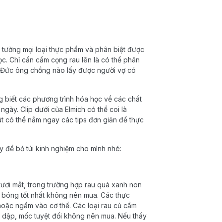
m tường mọi loại thực phẩm và phân biệt được
học. Chỉ cần cầm cọng rau lên là có thể phân
? Đức ông chồng nào lấy được người vợ có
 biết các phương trình hóa học về các chất
gày. Clip dưới của Elmich có thể coi là
út có thể nắm ngay các tips đơn giản để thực
y để bỏ túi kinh nghiệm cho mình nhé:
ươi mắt, trong trường hợp rau quá xanh non
 bóng tốt nhất không nên mua. Các thực
oặc ngấm vào cơ thể. Các loại rau củ cầm
ị dập, mốc tuyệt đối không nên mua. Nếu thấy