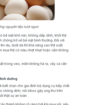
ng nguyên liệu tươi ngon
 có bề mặt khô mịn, không dấp dính, khối thịt
 chóng trở về bề mặt bình thường. Đối với
rên da, dưới da thì khả năng cao thịt xuất
họn mua thịt có màu nhợt nhạt hoặc cầm không
 mắt trong veo, mồm không há ra, vẩy cá vẫn
dinh dưỡng
ời biết chọn cho gia đình bộ dụng cụ bếp chất
o chóng dính, nồi inbox gây ung thư trên
i thật sự an toàn.
 cấu thành không rõ ràng bởi khi mua nồi, nếu