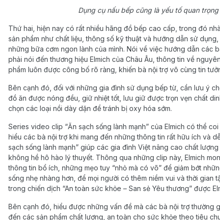
Dụng cụ nấu bếp cũng là yếu tố quan trọng
Thứ hai, hiện nay có rất nhiều hãng đồ bếp cao cấp, trong đó nhà 
sản phẩm như chất liệu, thông số kỹ thuật và hướng dẫn sử dụng
những bữa cơm ngon lành của mình. Nói về việc hướng dẫn các bà
phải nói đến thương hiệu Elmich của Châu Âu, thông tin về nguyên
phẩm luôn được công bố rõ ràng, khiến bà nội trợ vô cùng tin tưở
Bên cạnh đó, đối với những gia đình sử dụng bếp từ, cần lưu ý chọn
đồ ăn được nóng đều, giữ nhiệt tốt, lưu giữ được trọn vẹn chất 
chọn các loại nồi dày dặn để tránh bị oxy hóa sớm.
Series video clip “Ăn sạch sống lành mạnh” của Elmich có thể coi 
hiểu các bà nội trợ khi mang đến những thông tin rất hữu ích và 
sạch sống lành mạnh” giúp các gia đình Việt nâng cao chất lượng
không hề hô hào lý thuyết. Thông qua những clip này, Elmich m
thông tin bổ ích, những mẹo tuy “nhỏ mà có võ” để giảm bớt nhữn
sống nhẹ nhàng hơn, để mọi người có thêm niềm vui và thời gian 
trong chiến dịch “An toàn sức khỏe – San sẻ Yêu thương” được Elm
Bên cạnh đó, hiểu được những vấn đề mà các bà nội trợ thường g
đến các sản phẩm chất lượng, an toàn cho sức khỏe theo tiêu chu