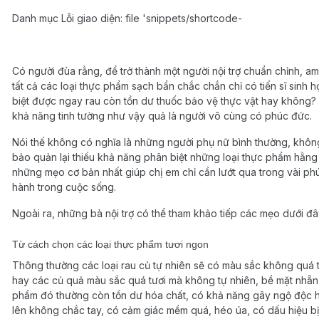
Danh mục Lỗi giao diện: file 'snippets/shortcode-
Có người đùa rằng, để trở thành một người nội trợ chuẩn chỉnh, a
tất cả các loại thực phẩm sạch bẩn chắc chắn chỉ có tiến sĩ sinh 
biệt được ngay rau còn tồn dư thuốc bảo vệ thực vật hay không
khả năng tinh tường như vậy quả là người vô cùng có phúc đức.
Nói thế không có nghĩa là những người phụ nữ bình thường, không
bảo quản lại thiếu khả năng phân biệt những loại thực phẩm hằng n
những mẹo cơ bản nhất giúp chị em chỉ cần lướt qua trong vài ph
hành trong cuộc sống.
Ngoài ra, những bà nội trợ có thể tham khảo tiếp các mẹo dưới đâ
Từ cách chọn các loại thực phẩm tươi ngon
Thông thường các loại rau củ tự nhiên sẽ có màu sắc không quá t
hay các củ quả màu sắc quá tươi mà không tự nhiên, bề mặt nhẵn
phẩm đó thường còn tồn dư hóa chất, có khả năng gây ngộ độc h
lên không chắc tay, có cảm giác mềm quá, héo úa, có dấu hiệu b