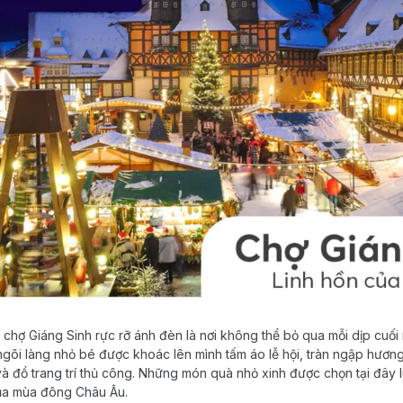
chợ Giáng Sinh rực rỡ ánh đèn là nơi không thể bỏ qua mỗi dịp cuố
ôi làng nhỏ bé được khoác lên mình tấm áo lễ hội, tràn ngập hươn
 đồ trang trí thủ công. Những món quà nhỏ xinh được chọn tại đây 
của mùa đông Châu Âu.