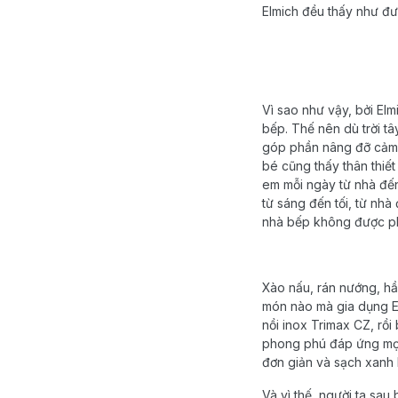
Elmich
đều
thấy
như
đư
Vì
sao như
vậy
,
bởi
Elm
bếp
.
Thế
nên
dù
trời
tâ
góp
phần
nâng
đỡ
cảm
bé
cũng
thấy
thân
thiết
em
mỗi
ngày
từ
nhà
đế
từ
sáng
đến
tối
,
từ
nhà
nhà
bếp
không
được
p
Xào
nấu
,
rán
nướng
,
h
món
nào
mà
gia
dụng
E
nồi
inox
Trimax
CZ,
rồi
phong
phú
đáp
ứng
mọ
đơn
giản
và
sạch
xanh
Và vì thế, người ta sau