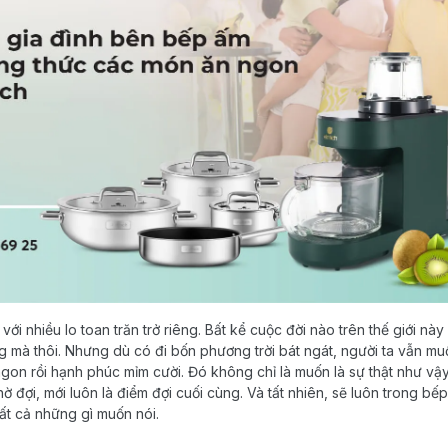
i nhiều lo toan trăn trở riêng. Bất kể cuộc đời nào trên thế giới này 
g mà thôi. Nhưng dù có đi bốn phương trời bát ngát, người ta vẫn mu
gon rồi hạnh phúc mỉm cười. Đó không chỉ là muốn là sự thật như vậy
hờ đợi, mới luôn là điểm đợi cuối cùng. Và tất nhiên, sẽ luôn trong b
ất cả những gì muốn nói.