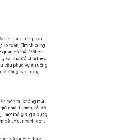
ớc
mơ trong
từng
căn
ự
, lo toan;
Elmich
cũng
c
quan
có
thể
.
Một
em
ng
và
như
đồ
chơi theo
hu
cầu
phục
vụ
ăn
uống
oạt
động
nào
trong
đến
món
ta, không
một
giữ
nhiệt
Elmich
,
rồi
bộ
,…
một
thế
giới
gia
dụng
ên
dễ
chịu
, nhanh
gọn
,
ếp ấm và thưởng thức