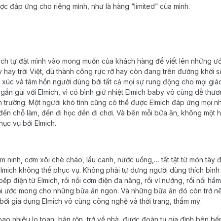
ợc
đáp
ứng
cho riêng
mình
, như
là
hàng
“
limited
”
của
mình
.
ich
tự
đặt
mình
vào
mong
muốn
của
khách
hàng
để
viết
lên
những
ư
y hay
trời
Việt
,
dù
thành
công
rực
rỡ
hay
còn
đang trên
đường
khởi
s
xúc
và
tâm
hồn
người
dùng
bởi
tất
cả
mọi
sự
rung
động
cho
mọi
giá
gần
gũi
với
Elmich
,
vì
có
bình
giữ
nhiệt
Elmich
baby
vô
cùng
dễ
thươ
n
trường
.
Một
người
khó
tính
cũng
có
thể
được
Elmich
đáp
ứng
mọi
n
đến
chỗ
làm
,
đến
đi
học
đến
đi chơi.
Và
bên
mỗi
bữa
ăn, không
một
h
hục
vụ
bởi
Elmich
.
ầm
ninh, cơm xôi
chè
cháo
,
lẩu
canh,
nước
uống
,…
tất
tật
từ
món
tây
lmich
không
thể
phục
vụ
. Không
phải
tự
dưng
người
dùng
thích
bình
bếp
điện
từ
Elmich
,
rồi
nồi
cơm
điện
đa năng,
rồi
vỉ
nướng
,
rồi
nồi
hầm
i
ước
mong cho
những
bữa
ăn ngon.
Và
những
bữa
ăn
đó
còn
trở
n
bởi
gia
dụng
Elmich
vô
cùng
công
nghệ
và
thời
trang,
thẩm
mỹ.
 bao nhiêu lo toan, bận rộn, trở về nhà, được đoàn tụ gia đình bên b