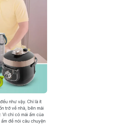
đếu như vậy. Chỉ là ít
ốn trở về nhà, bên mái
. Vì chỉ có mái ấm của
ếp ấm để nói câu chuyện