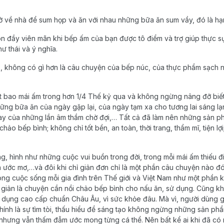
ở
về
nhà
để
sum
họp
và
ăn
với
nhau
những
bữa
ăn
s
um
vầy
,
đó
là
hạ
òn đầy viên mãn khi bếp ấm của bạn được tô điểm và trợ giúp thực s
ư thái và ý nghĩa.
, không có gì hơn là câu chuyện của bếp núc, của thực phẩm sạch n
t bao mái ấm trong hơn 1/4 Thế kỷ qua và không ngừng nâng đỡ biế
những bữa ăn của ngày gặp lại,
của ngày tạm xa cho tương lai sáng l
hay của những lần âm thầm chờ đợi,… Tất cả đã làm nên những sản 
i chảo bếp bình
;
kh
ông chỉ tốt bền, an toàn, thời trang, thẩm mĩ, tiện l
ng
,
hình
như
những
cuộc
vui
buồn
trong
đời
, trong
mỗi
mái
ấm
thiếu
đ
n
ước
mơ,…
và
đôi khi
chỉ
giản
đơn
chỉ
là
một
phần
câu
chuyện
nào
đ
ong
cuộc
sống
mỗi
gia
đình
trên
Thế
giới
và
Việt
Nam như
một
phần
k
n
giản
là
chuyện
cần
nồi
chảo
bếp
bình
cho
nấu
ăn,
sử
dụng
.
Cũng
kh
a
dụng
cao
cấp
chuẩn
Châu Âu,
vì
sức
khỏe
đâu.
Mà
vì
,
người
dùng
hính
là
sự
tìm
tòi
,
thấu
hiểu
để
sáng
tạo
không
ngừng
những
sản
ph
nhưng
vẫn
thấm
đẫm
ước
mong
từng
cá
thể
. Nên
bất
kể
ai khi
đã
có