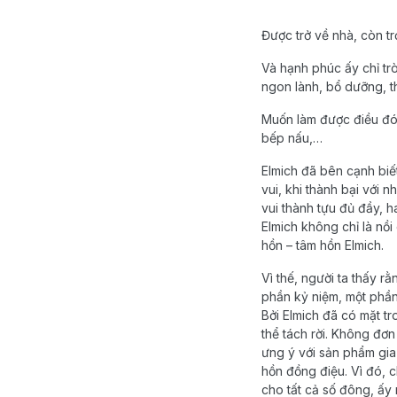
Được
trở
về
nhà
,
còn
tr
Và hạnh phúc ấy chỉ tr
ngon lành, bổ dưỡng, th
Muốn làm được điều đó
bếp nấu,…
Elmich đã bên cạnh biế
vui, khi thành bại với 
vui thành tựu đủ đầy, 
Elmich không chỉ là nồ
hồn – tâm hồn Elmich.
Vì
thế
,
người
ta
thấy
rằ
phần
kỷ
niệm
,
một
phầ
Bởi
Elmich
đã
có
mặt
tr
thể
tách
r
ời
. Không đơ
ưng ý
với
sản
phẩm
gi
hồn
đồng
điệu
.
Vì
đó
,
c
cho
tất
cả
số
đông,
ấy