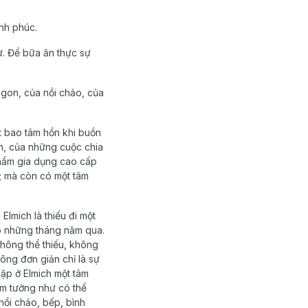
nh
phúc
.
ự. Để bữa ăn thực sự
gon, của nồi chảo, của
t bao tâm hồn khi buồn
ạn, của những cuộc chia
phẩm gia dụng cao cấp
ợi; mà còn có một tâm
i
Elmich
là
thiếu
đi
một
ó
những
tháng
năm qua.
hông
thể
thiếu
, không
ông đơn
giản
chỉ
là
sự
gặp
ở
Elmich
một
tâm
ẩm
tưởng
như
có
thể
nồi
chảo
,
bếp
,
bình