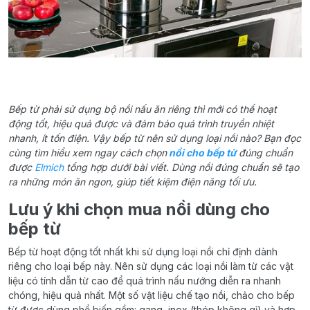
Bếp từ phải sử dụng bộ nồi nấu ăn riêng thì mới có thể hoạt
động tốt, hiệu quả được và đảm bảo quá trình truyền nhiệt
nhanh, ít tốn điện. Vậy bếp từ nên sử dụng loại nồi nào? Bạn đọc
cùng tìm hiểu xem ngay cách
chọn
nồi cho bếp từ
đúng chuẩn
được
Elmich
tổng hợp dưới bài viết. Dùng nồi đúng chuẩn sẽ tạo
ra những món ăn ngon, giúp tiết kiệm điện năng tối ưu.
Lưu ý khi chọn mua nồi dùng cho
bếp từ
Bếp từ hoạt động tốt nhất khi sử dụng loại nồi chỉ định dành
riêng cho loại bếp này. Nên sử dụng các loại nồi làm từ các vật
liệu có tính dẫn từ cao để quá trình nấu nướng diễn ra nhanh
chóng, hiệu quả nhất. Một số vật liệu chế tạo nồi, chảo cho bếp
từ được dùng phổ biến gồm: gang, inox (thép không gỉ) và hợp