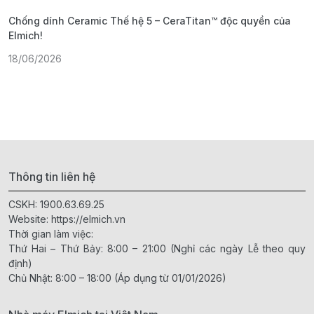
Chống dính Ceramic Thế hệ 5 – CeraTitan™ độc quyền của
P
Elmich!
F
18/06/2026
2
Thông tin liên hệ
CSKH:
1900.63.69.25
Website:
https://elmich.vn
Thời gian làm việc:
Thứ Hai – Thứ Bảy: 8:00 – 21:00 (Nghỉ các ngày Lễ theo quy
định)
Chủ Nhật: 8:00 – 18:00 (Áp dụng từ 01/01/2026)