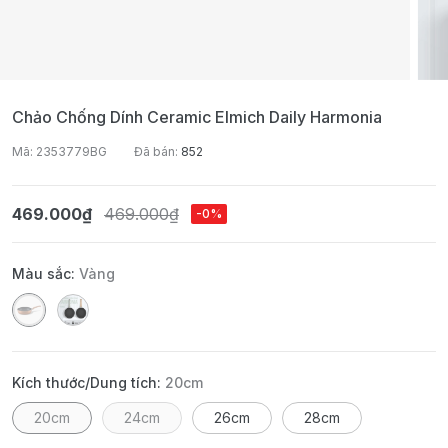
Chảo Chống Dính Ceramic Elmich Daily Harmonia
Mã: 2353779BG
Đã bán:
852
469.000₫
469.000₫
-0%
Màu sắc:
Vàng
Kích thước/Dung tích:
20cm
20cm
24cm
26cm
28cm