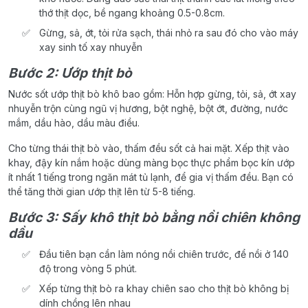
thớ thịt dọc, bề ngang khoảng 0.5-0.8cm.
Gừng, sả, ớt, tỏi rửa sạch, thái nhỏ ra sau đó cho vào máy
xay sinh tố xay nhuyễn
Bước 2: Ướp thịt bò
Nước sốt ướp thịt bò khô bao gồm: Hỗn hợp gừng, tỏi, sả, ớt xay
nhuyễn trộn cùng ngũ vị hương, bột nghệ, bột ớt, đường, nước
mắm, dầu hào, dầu màu điều.
Cho từng thái thịt bò vào, thấm đều sốt cả hai mặt. Xếp thịt vào
khay, đậy kín nắm hoặc dùng màng bọc thực phẩm bọc kín ướp
ít nhất 1 tiếng trong ngăn mát tủ lạnh, để gia vị thấm đều. Bạn có
thể tăng thời gian ướp thịt lên từ 5-8 tiếng.
Bước 3: Sấy khô thịt bò bằng nồi chiên không
dầu
Đầu tiên bạn cần làm nóng nồi chiên trước, để nồi ở 140
độ trong vòng 5 phút.
Xếp từng thịt bò ra khay chiên sao cho thịt bò không bị
dính chồng lên nhau