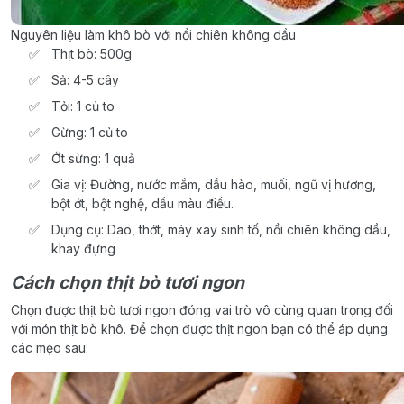
Nguyên liệu làm khô bò với nồi chiên không dầu
Thịt bò: 500g
Sả: 4-5 cây
Tỏi: 1 củ to
Gừng: 1 củ to
Ớt sừng: 1 quả
Gia vị: Đường, nước mắm, dầu hào, muối, ngũ vị hương,
bột ớt, bột nghệ, dầu màu điều.
Dụng cụ: Dao, thớt, máy xay sinh tố, nồi chiên không dầu,
khay đựng
Cách chọn thịt bò tươi ngon
Chọn được thịt bò tươi ngon đóng vai trò vô cùng quan trọng đối
với món thịt bò khô. Để chọn được thịt ngon bạn có thể áp dụng
các mẹo sau: