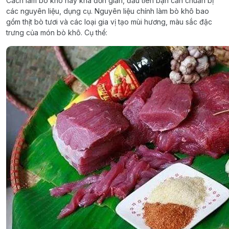
Cách làm bò khô này khá đơn giản, đầu tiên bạn cần chuẩn bị
các nguyên liệu, dụng cụ. Nguyên liệu chính làm bò khô bao
gồm thịt bò tươi và các loại gia vị tạo mùi hương, màu sắc đặc
trưng của món bò khô. Cụ thể: