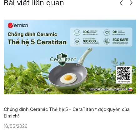
Bài viết liên quan
Chống dính Ceramic Thế hệ 5 – CeraTitan™ độc quyền của
P
Elmich!
F
18/06/2026
2