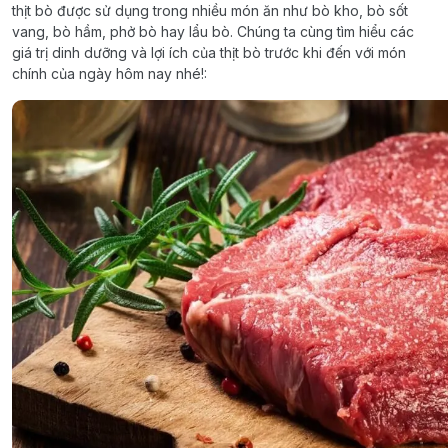
thịt bò được sử dụng trong nhiều món ăn như bò kho, bò sốt
vang, bò hầm, phở bò hay lẩu bò. Chúng ta cùng tìm hiểu các
giá trị dinh dưỡng và lợi ích của thịt bò trước khi đến với món
chính của ngày hôm nay nhé!: