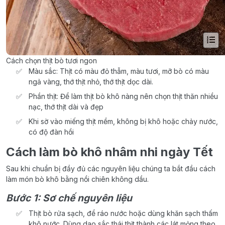
Cách chọn thịt bò tươi ngon
Màu sắc: Thịt có màu đỏ thẫm, màu tươi, mỡ bò có màu
ngả vàng, thớ thịt nhỏ, thớ thịt dọc dài.
Phần thịt: Để làm thịt bò khô nàng nên chọn thịt thăn nhiều
nạc, thớ thịt dài và đẹp
Khi sờ vào miếng thịt mềm, không bị khô hoặc chảy nước,
có độ đàn hồi
Cách làm bò khô nhâm nhi ngày Tết
Sau khi chuẩn bị đầy đủ các nguyên liệu chúng ta bắt đầu cách
làm món bò khô bằng nồi chiên không dầu.
Bước 1: Sơ chế nguyên liệu
Thịt bò rửa sạch, để ráo nước hoặc dùng khăn sạch thấm
khô nước. Dùng dao sắc thái thịt thành các lát mỏng theo