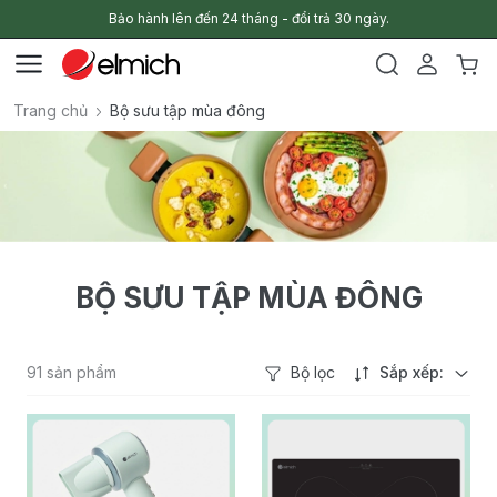
Bảo hành lên đến 24 tháng - đổi trả 30 ngày.
Trang chủ
Bộ sưu tập mùa đông
BỘ SƯU TẬP MÙA ĐÔNG
91 sản phẩm
Bộ lọc
Sắp xếp: