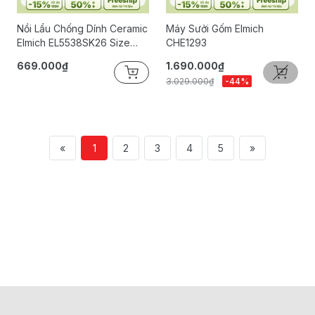
Nồi Lẩu Chống Dính Ceramic
Máy Sưởi Gốm Elmich
Elmich EL5538SK26 Size
CHE1293
26cm
669.000₫
1.690.000₫
3.029.000₫
-44%
«
1
2
3
4
5
»