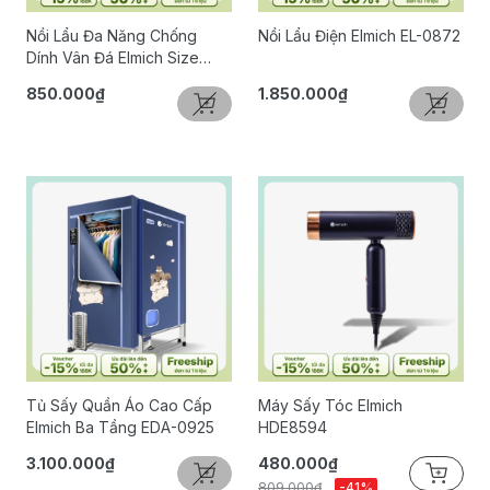
Nồi Lẩu Đa Năng Chống
Nồi Lẩu Điện Elmich EL-0872
Dính Vân Đá Elmich Size
28cm
850.000₫
1.850.000₫
Tủ Sấy Quần Áo Cao Cấp
Máy Sấy Tóc Elmich
Elmich Ba Tầng EDA-0925
HDE8594
3.100.000₫
480.000₫
809.000₫
-41%