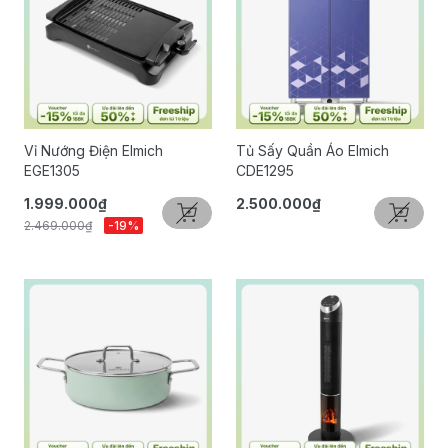
Vỉ Nướng Điện Elmich
Tủ Sấy Quần Áo Elmich
EGE1305
CDE1295
1.999.000₫
2.500.000₫
2.469.000₫
-19%