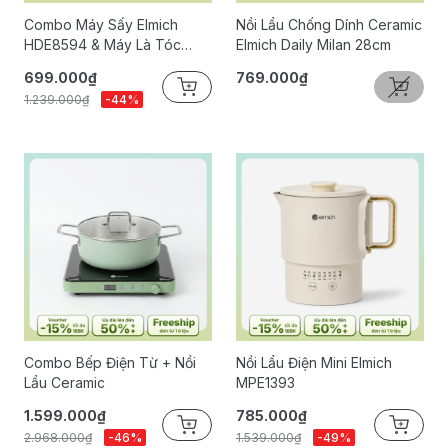
Combo Máy Sấy Elmich
Nồi Lẩu Chống Dính Ceramic
HDE8594 & Máy Là Tóc
Elmich Daily Milan 28cm
HDE8595
699.000₫
769.000₫
1.239.000₫
-44%
Combo Bếp Điện Từ + Nồi
Nồi Lẩu Điện Mini Elmich
Lẩu Ceramic
MPE1393
1.599.000₫
785.000₫
2.968.000₫
-46%
1.539.000₫
-49%