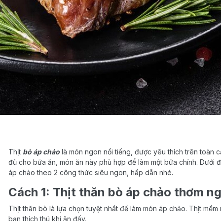
Thịt
bò áp chảo
là món ngon nổi tiếng, được yêu thích trên toàn 
đủ cho bữa ăn, món ăn này phù hợp để làm một bữa chính. Dưới 
áp chảo theo 2 công thức siêu ngon, hấp dẫn nhé.
Cách 1: Thịt thăn bò áp chảo thơm 
Thịt thăn bò là lựa chọn tuyệt nhất để làm món áp chảo. Thịt mềm
bạn thích thú khi ăn đấy.