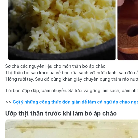
Sơ chế các nguyên liệu cho món thăn bò áp chảo
Thịt thăn bò sau khi mua về bạn rửa sạch với nước lạnh, sau đó 
1 lóng rưỡi tay. Sau đó dùng khăn giấy chuyên dụng thấm ráo nước
Tỏi bạn đập dập, băm nhuyễn. Sả tươi và gừng làm sạch, băm nhỏ
>>
Gợi ý những công thức đơn giản để làm cá ngừ áp chảo ng
Ướp thịt thăn trước khi làm bò áp chảo