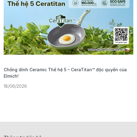
Chống dính Ceramic Thế hệ 5 – CeraTitan™ độc quyền của
P
Elmich!
F
18/06/2026
2