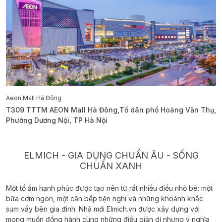
Aeon Mall Hà Đông
E
T309 TTTM AEON Mall Hà Đông,Tổ dân phố Hoàng Văn Thụ,
B
Phường Dương Nội, TP Hà Nội
T
ELMICH - GIA DỤNG CHUẨN ÂU - SỐNG
CHUẨN XANH
Một tổ ấm hạnh phúc được tạo nên từ rất nhiều điều nhỏ bé: một
bữa cơm ngon, một căn bếp tiện nghi và những khoảnh khắc
sum vầy bên gia đình. Nhà mới Elmich.vn được xây dựng với
mong muốn đồng hành cùng những điều giản dị nhưng ý nghĩa