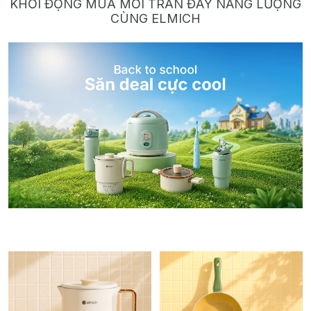
KHỞI ĐỘNG MÙA MỚI TRÀN ĐẦY NĂNG LƯỢNG
CÙNG ELMICH