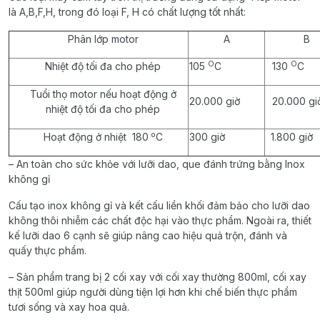
là A,B,F,H, trong đó loại F, H có chất lượng tốt nhất:
Phân lớp motor
A
B
O
O
Nhiệt độ tối đa cho phép
105
C
130
C
Tuổi thọ motor nếu hoạt động ở
20.000 giờ
20.000 gi
nhiệt độ tối đa cho phép
o
Hoạt động ở nhiệt 180
C
300 giờ
1.800 giờ
– An toàn cho sức khỏe với lưỡi dao, que đánh trứng bằng Inox
không gỉ
Cấu tạo inox không gỉ và kết cấu liền khối đảm bảo cho lưỡi dao
không thôi nhiễm các chất độc hại vào thực phẩm. Ngoài ra, thiết
kế lưỡi dao 6 cạnh sẽ giúp nâng cao hiệu quả trộn, đánh và
quấy thực phẩm.
– Sản phẩm trang bị 2 cối xay với cối xay thường 800ml, cối xay
thịt 500ml giúp người dùng tiện lợi hơn khi chế biến thực phẩm
tươi sống và xay hoa quả.