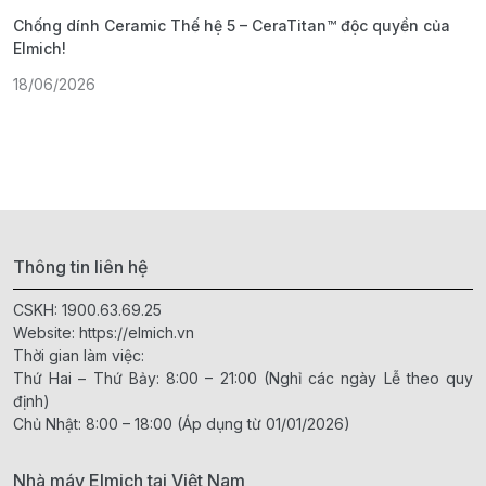
Chống dính Ceramic Thế hệ 5 – CeraTitan™ độc quyền của
P
Elmich!
F
18/06/2026
2
Thông tin liên hệ
CSKH:
1900.63.69.25
Website:
https://elmich.vn
Thời gian làm việc:
Thứ Hai – Thứ Bảy: 8:00 – 21:00 (Nghỉ các ngày Lễ theo quy
định)
Chủ Nhật: 8:00 – 18:00 (Áp dụng từ 01/01/2026)
Nhà máy Elmich tại Việt Nam