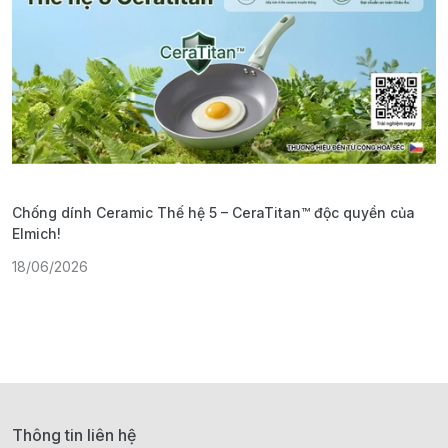
Chống dính Ceramic Thế hệ 5 – CeraTitan™ độc quyền của
P
Elmich!
F
18/06/2026
2
Thông tin liên hệ