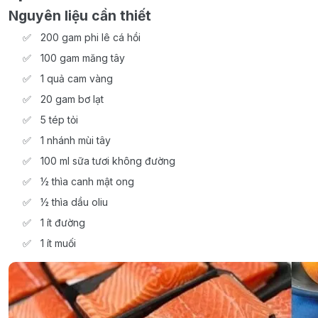
Nguyên liệu cần thiết
200 gam phi lê cá hồi
100 gam măng tây
1 quả cam vàng
20 gam bơ lạt
5 tép tỏi
1 nhánh mùi tây
100 ml sữa tươi không đường
½ thìa canh mật ong
½ thìa dầu oliu
1 ít đường
1 ít muối