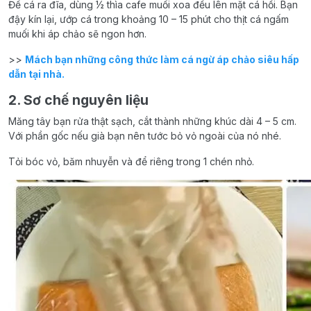
Để cá ra đĩa, dùng ½ thìa cafe muối xoa đều lên mặt cá hồi. Bạn
đậy kín lại, ướp cá trong khoảng 10 – 15 phút cho thịt cá ngấm
muối khi áp chảo sẽ ngon hơn.
>>
Mách bạn những công thức làm cá ngừ áp chảo siêu hấp
dẫn tại nhà.
2. Sơ chế nguyên liệu
Măng tây bạn rửa thật sạch, cắt thành những khúc dài 4 – 5 cm.
Với phần gốc nếu già bạn nên tước bỏ vỏ ngoài của nó nhé.
Tỏi bóc vỏ, băm nhuyễn và để riêng trong 1 chén nhỏ.