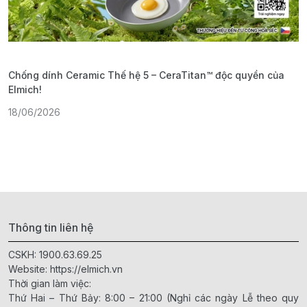
Chống dính Ceramic Thế hệ 5 – CeraTitan™ độc quyền của
P
Elmich!
F
18/06/2026
2
Thông tin liên hệ
CSKH:
1900.63.69.25
Website:
https://elmich.vn
Thời gian làm việc:
Thứ Hai – Thứ Bảy: 8:00 – 21:00 (Nghỉ các ngày Lễ theo quy