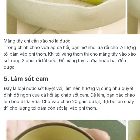
Măng tây chỉ cần xào sơ là được
Trong chính chảo vừa áp cá hồi, bạn mở nhỏ lửa rồi cho ½ lượng
tỏi băm vào phi thơm. Khi tỏi vàng thơm thì cho măng tây vào xào
sơ trong 2 phút rồi tắt bếp. Đổ măng tây ra đĩa hoặc bát đều
được.
5. Làm sốt cam
Đây là loại nước sốt tuyệt vời, làm nên hương vị cũng như quyết
định độ ngon của cá hồi áp chảo sốt cam. Để làm, bạn bắc chảo
lên bếp ở lửa vừa. Cho vào chảo 20 gam bơ lạt, đợi bơ tan chảy
thì cho lượng tỏi băm còn sót lại vào phi thơm.