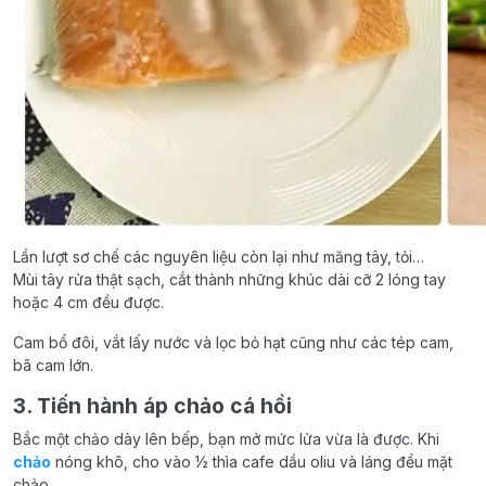
Lần lượt sơ chế các nguyên liệu còn lại như măng tây, tỏi…
Mùi tây rửa thật sạch, cắt thành những khúc dài cỡ 2 lóng tay
hoặc 4 cm đều được.
Cam bổ đôi, vắt lấy nước và lọc bỏ hạt cũng như các tép cam,
bã cam lớn.
3. Tiến hành áp chảo cá hồi
Bắc một chảo dày lên bếp, bạn mở mức lửa vừa là được. Khi
chảo
nóng khô, cho vào ½ thìa cafe dầu oliu và láng đều mặt
chảo.