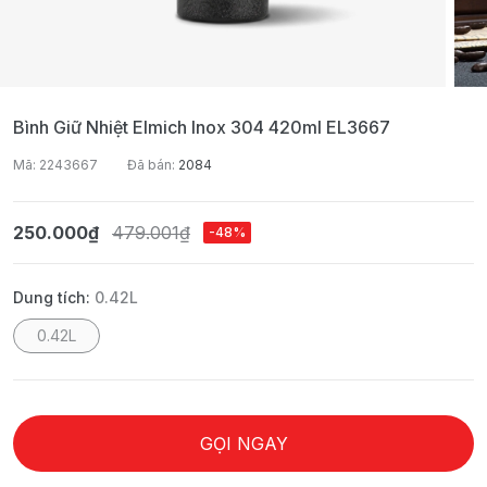
Bình Giữ Nhiệt Elmich Inox 304 420ml EL3667
Mã: 2243667
Đã bán:
2084
250.000₫
479.001₫
-48%
Dung tích:
0.42L
0.42L
GỌI NGAY