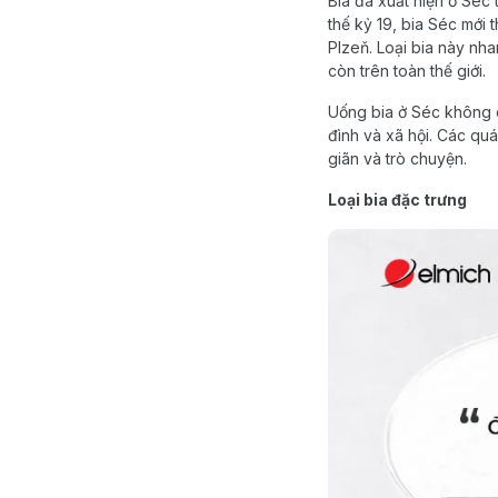
Bia đã xuất hiện ở Séc 
thế kỷ 19, bia Séc mới t
Plzeň. Loại bia này nh
còn trên toàn thế giới.
Uống bia ở Séc không c
đình và xã hội. Các quá
giãn và trò chuyện.
Loại bia đặc trưng