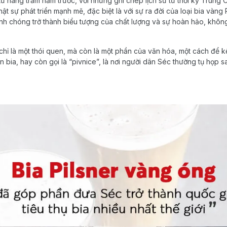
từ hàng trăm năm trước, với những ghi chép lịch sử từ thời kỳ Trung 
hật sự phát triển mạnh mẽ, đặc biệt là với sự ra đời của loại bia vàng 
anh chóng trở thành biểu tượng của chất lượng và sự hoàn hảo, khôn
hỉ là một thói quen, mà còn là một phần của văn hóa, một cách để kế
n bia, hay còn gọi là “pivnice”, là nơi người dân Séc thường tụ họp s