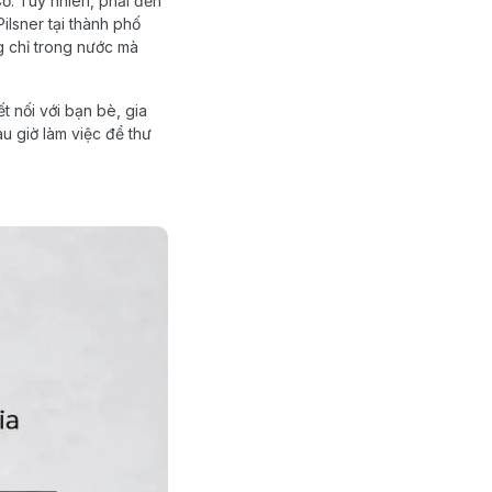
Cổ. Tuy nhiên, phải đến
Pilsner tại thành phố
g chỉ trong nước mà
t nối với bạn bè, gia
au giờ làm việc để thư