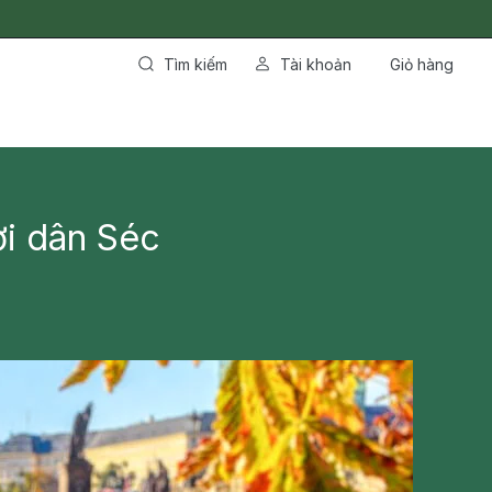
Tìm kiếm
Tài khoản
Giỏ hàng
ời dân Séc