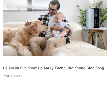
Độ Ẩm Và Sức Khỏe: Độ Ẩm Lý Tưởng Cho Không Gian Sống
S
22/07/2026
1