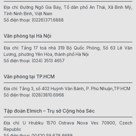
Địa chỉ: Đường Ngô Gia Bảy, Tổ dân phố An Thái, Xã Bình Mỹ,
Tỉnh Ninh Bình, Việt Nam
Số điện thoại:
(0226)371.6888
Văn phòng tại Hà Nội
Địa chỉ: Tầng 17 toà nhà 319 Bộ Quốc Phòng, Số 63 Lê Văn
Lương, phường Yên Hòa, thành phố Hà Nội
Số điện thoại:
(024) 3513 4657
Văn phòng tại TP.HCM
Địa chỉ: Tầng 3, số 402 Huỳnh Văn Bánh, P. Phú Nhuận,TP.HCM
Số điện thoại:
(028)3810.6968
Tập đoàn Elmich – Trụ sở Cộng hòa Séc
Địa chỉ: U Hrubku 1570 Ostrava Nova Ves 70900, Czech
Republic
Số điện thoại:
00420 59 678 6688