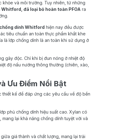
 khỏe và môi trường. Tuy nhiên, từ những
 Whitford, đã loại bỏ hoàn toàn PFOA
ra
ớng.
chống dính Whitford
hiện nay đều được
c tiêu chuẩn an toàn thực phẩm khắt khe
 là lớp chống dính là an toàn khi sử dụng ở
ng gây độc. Chỉ khi bị đun nóng ở nhiệt độ
iệt độ nấu nướng thông thường (chiên, xào,
và Ưu Điểm Nổi Bật
 thiết kế để đáp ứng các yêu cầu về độ bền
lớp phủ chống dính hiệu suất cao. Xylan có
p, mang lại khả năng chống dính tuyệt vời và
ữa giá thành và chất lượng, mang lại trải