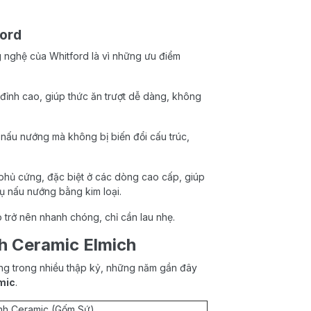
ford
g nghệ của Whitford là vì những ưu điểm
 đỉnh cao, giúp thức ăn trượt dễ dàng, không
 nấu nướng mà không bị biến đổi cấu trúc,
hủ cứng, đặc biệt ở các dòng cao cấp, giúp
ụ nấu nướng bằng kim loại.
 trở nên nhanh chóng, chỉ cần lau nhẹ.
h Ceramic Elmich
ường trong nhiều thập kỷ, những năm gần đây
mic
.
nh Ceramic (Gốm Sứ)