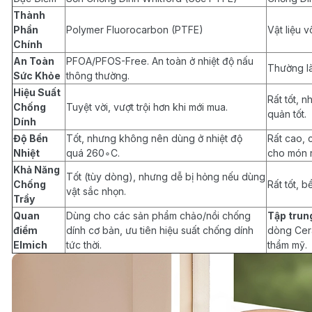
Thành
Phần
Polymer Fluorocarbon (PTFE)
Vật liệu v
Chính
An Toàn
PFOA/PFOS-Free. An toàn ở nhiệt độ nấu
Thường l
Sức Khỏe
thông thường.
Hiệu Suất
Rất tốt, 
Chống
Tuyệt vời, vượt trội hơn khi mới mua.
quản tốt.
Dính
Độ Bền
Tốt, nhưng không nên dùng ở nhiệt độ
Rất cao, 
Nhiệt
quá 260∘C.
cho món r
Khả Năng
Tốt (tùy dòng), nhưng dễ bị hỏng nếu dùng
Chống
Rất tốt, b
vật sắc nhọn.
Trầy
Quan
Dùng cho các sản phẩm chảo/nồi chống
Tập trun
điểm
dính cơ bản, ưu tiên hiệu suất chống dính
dòng Cera
Elmich
tức thời.
thẩm mỹ.