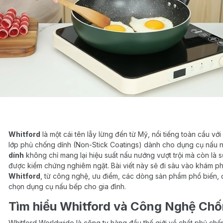
Whitford
là một cái tên lẫy lừng đến từ Mỹ, nổi tiếng toàn cầu với
lớp phủ chống dính (Non-Stick Coatings) dành cho dụng cụ nấu 
dính
không chỉ mang lại hiệu suất nấu nướng vượt trội mà còn là 
được kiểm chứng nghiêm ngặt. Bài viết này sẽ đi sâu vào khám p
Whitford
, từ công nghệ, ưu điểm, các dòng sản phẩm phổ biến, đ
chọn dụng cụ nấu bếp cho gia đình.
Tìm hiểu Whitford và Công Nghệ Chố
Whitford Worldwide là công ty hàng đầu thế giới về chất phủ chống