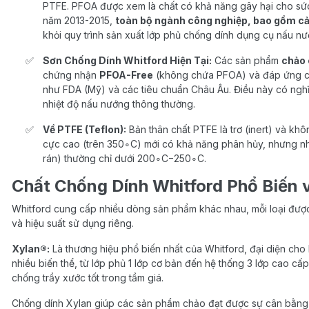
PTFE. PFOA được xem là chất có khả năng gây hại cho sức
năm 2013-2015,
toàn bộ ngành công nghiệp, bao gồm cả
khỏi quy trình sản xuất lớp phủ chống dính dụng cụ nấu nư
Sơn Chống Dính Whitford Hiện Tại:
Các sản phẩm
chảo 
chứng nhận
PFOA-Free
(không chứa PFOA) và đáp ứng cá
như FDA (Mỹ) và các tiêu chuẩn Châu Âu. Điều này có nghĩa
nhiệt độ nấu nướng thông thường.
Về PTFE (Teflon):
Bản thân chất PTFE là trơ (inert) và khô
cực cao (trên 350∘C) mới có khả năng phân hủy, nhưng nh
rán) thường chỉ dưới 200∘C−250∘C.
Chất Chống Dính Whitford Phổ Biến 
Whitford cung cấp nhiều dòng sản phẩm khác nhau, mỗi loại được
và hiệu suất sử dụng riêng.
Xylan®:
Là thương hiệu phổ biến nhất của Whitford, đại diện cho 
nhiều biến thể, từ lớp phủ 1 lớp cơ bản đến hệ thống 3 lớp cao cấ
chống trầy xước tốt trong tầm giá.
Chống dính Xylan giúp các sản phẩm chảo đạt được sự cân bằng gi