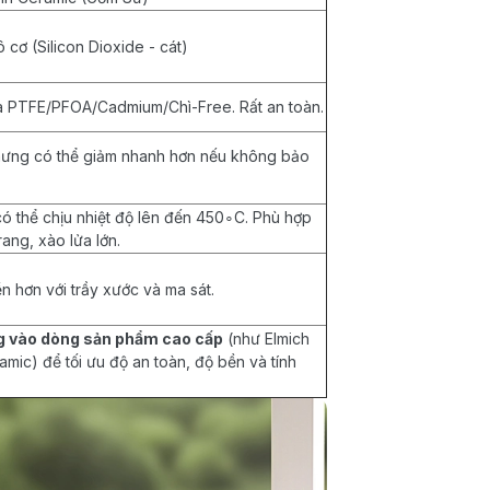
ô cơ (Silicon Dioxide - cát)
à PTFE/PFOA/Cadmium/Chì-Free. Rất an toàn.
nhưng có thể giảm nhanh hơn nếu không bảo
có thể chịu nhiệt độ lên đến 450∘C. Phù hợp
ang, xào lửa lớn.
ền hơn với trầy xước và ma sát.
g vào dòng sản phẩm cao cấp
(như Elmich
mic) để tối ưu độ an toàn, độ bền và tính