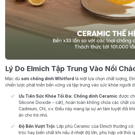
Lý Do Elmich Tập Trung Vào Nồi Chả
Mặc dù
sơn chống dính Whitford
là một lựa chọn chất lượng, El
chiến lược phát triển bền vững và tập trung vào sức khỏe người 
Ưu Tiên Sức Khỏe Tối Đa:
Chống dính Ceramic
được chế
Silicone Dioxide – cát), hoàn toàn không chứa các chất c
Cadmium, Chì, v.v. Điều này mang lại sự an tâm tuyệt đối k
ăn cho trẻ nhỏ.
Độ Bền Vượt Trội:
Lớp phủ Ceramic của Elmich thường có 
tróc hay biến chất khi nấu ở nhiệt độ lớn, phù hợp với thói