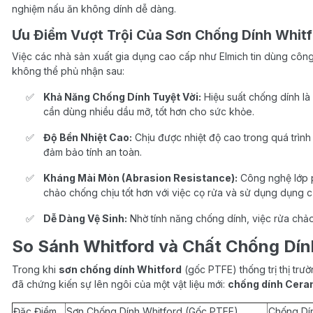
nghiệm nấu ăn không dính dễ dàng.
Ưu Điểm Vượt Trội Của Sơn Chống Dính Whit
Việc các nhà sản xuất gia dụng cao cấp như Elmich tin dùng côn
không thể phủ nhận sau:
Khả Năng Chống Dính Tuyệt Vời:
Hiệu suất chống dính là
cần dùng nhiều dầu mỡ, tốt hơn cho sức khỏe.
Độ Bền Nhiệt Cao:
Chịu được nhiệt độ cao trong quá trình
đảm bảo tính an toàn.
Kháng Mài Mòn (Abrasion Resistance):
Công nghệ lớp p
chảo chống chịu tốt hơn với việc cọ rửa và sử dụng dụng c
Dễ Dàng Vệ Sinh:
Nhờ tính năng chống dính, việc rửa chảo
So Sánh Whitford và Chất Chống Dín
Trong khi
sơn chống dính Whitford
(gốc PTFE) thống trị thị tr
đã chứng kiến sự lên ngôi của một vật liệu mới:
chống dính Cera
Đặc Điểm
Sơn Chống Dính Whitford (Gốc PTFE)
Chống Dí