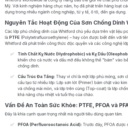
Mỹ. Với kinh nghiệm hàng chục năm, họ đã phát triển hàng loạt c
dụng trong nhiều ngành công nghiệp, từ y tế, ô tô, đến gia dụng.
Nguyên Tắc Hoạt Động Của Sơn Chống Dính 
Các lớp phủ chống dính của Whitford chủ yếu dựa trên vật liệu p
là
PTFE
(Polytetrafluoroethylene) – hay còn được biết đến với tê
Whitford đã phát triển công thức độc quyền và các công nghệ lớp 
Tính Chất Kỵ Nước (Hydrophobic) và Kỵ Dầu (Oleophobi
khiến cho cả nước và dầu mỡ đều không thể "bám" vào bề 
chống dính.
Cấu Trúc Đa Tầng:
Thay vì chỉ là một lớp phủ mỏng, sơn
cấu tạo từ nhiều lớp: Lớp sơn lót (Primer) bám chặt vào ki
và chống mài mòn, và lớp trên cùng (Top-coat) là lớp chốn
khả năng chịu nhiệt và tuổi thọ của chảo.
Vấn Đề An Toàn Sức Khỏe: PTFE, PFOA và PF
Đây là khía cạnh quan trọng nhất mà người tiêu dùng quan tâm.
PFOA (Perfluorooctanoic Acid):
Trước đây, PFOA được sử