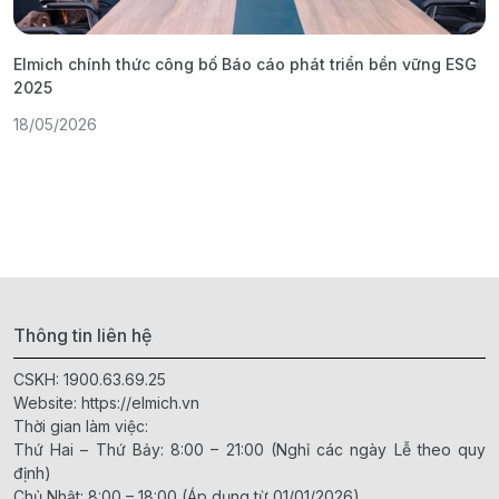
Elmich chính thức công bố Báo cáo phát triển bền vững ESG
T
2025
1
18/05/2026
Thông tin liên hệ
CSKH:
1900.63.69.25
Website:
https://elmich.vn
Thời gian làm việc:
Thứ Hai – Thứ Bảy: 8:00 – 21:00 (Nghỉ các ngày Lễ theo quy
định)
Chủ Nhật: 8:00 – 18:00 (Áp dụng từ 01/01/2026)