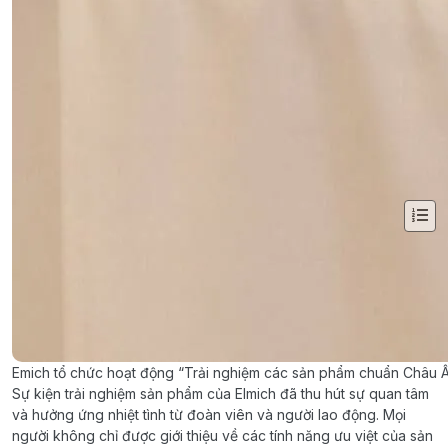
Emich tổ chức hoạt động “Trải nghiệm các sản phẩm chuẩn Châu Âu
Sự kiện trải nghiệm sản phẩm của Elmich đã thu hút sự quan tâm
và hưởng ứng nhiệt tình từ đoàn viên và người lao động. Mọi
người không chỉ được giới thiệu về các tính năng ưu việt của sản