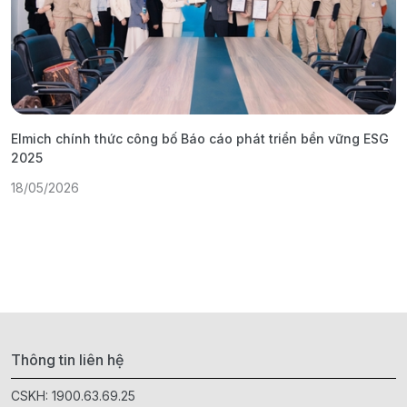
Elmich chính thức công bố Báo cáo phát triển bền vững ESG
T
2025
1
18/05/2026
Thông tin liên hệ
CSKH:
1900.63.69.25