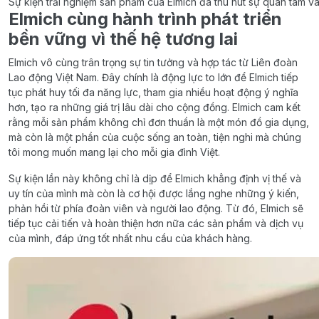
Sự kiện trải nghiệm sản phẩm của Elmich đã thu hút sự quan tâm v
Elmich cùng hành trình phát triển
bền vững vì thế hệ tương lai
Elmich vô cùng trân trọng sự tin tưởng và hợp tác từ Liên đoàn
Lao động Việt Nam. Đây chính là động lực to lớn để Elmich tiếp
tục phát huy tối đa năng lực, tham gia nhiều hoạt động ý nghĩa
hơn, tạo ra những giá trị lâu dài cho cộng đồng. Elmich cam kết
rằng mỗi sản phẩm không chỉ đơn thuần là một món đồ gia dụng,
mà còn là một phần của cuộc sống an toàn, tiện nghi mà chúng
tôi mong muốn mang lại cho mỗi gia đình Việt.
Sự kiện lần này không chỉ là dịp để Elmich khẳng định vị thế và
uy tín của mình mà còn là cơ hội được lắng nghe những ý kiến,
phản hồi từ phía đoàn viên và người lao động. Từ đó, Elmich sẽ
tiếp tục cải tiến và hoàn thiện hơn nữa các sản phẩm và dịch vụ
của mình, đáp ứng tốt nhất nhu cầu của khách hàng.