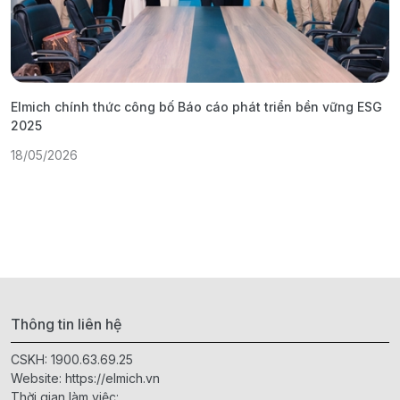
Elmich chính thức công bố Báo cáo phát triển bền vững ESG
T
2025
1
18/05/2026
Thông tin liên hệ
CSKH:
1900.63.69.25
Website:
https://elmich.vn
Thời gian làm việc: