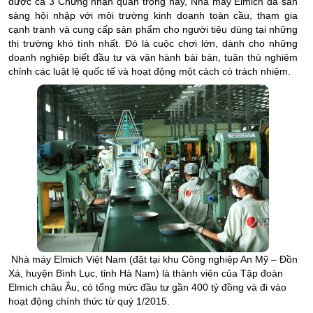
được cả 3 Chứng nhận quan trọng này, Nhà máy Elmich đã sẵn
sàng hội nhập với môi trường kinh doanh toàn cầu, tham gia
cạnh tranh và cung cấp sản phẩm cho người tiêu dùng tại những
thị trường khó tính nhất. Đó là cuộc chơi lớn, dành cho những
doanh nghiệp biết đầu tư và vận hành bài bản, tuân thủ nghiêm
chỉnh các luật lệ quốc tế và hoạt động một cách có trách nhiệm.
Nhà máy Elmich Việt Nam (đặt tại khu Công nghiệp An Mỹ – Đồn
Xá, huyện Bình Lục, tỉnh Hà Nam) là thành viên của Tập đoàn
Elmich châu Âu, có tổng mức đầu tư gần 400 tỷ đồng và đi vào
hoạt động chính thức từ quý 1/2015.