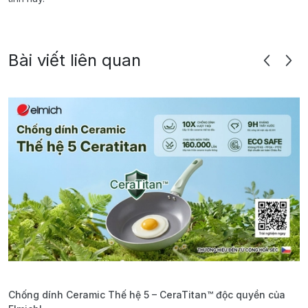
Bài viết liên quan
Chống dính Ceramic Thế hệ 5 – CeraTitan™ độc quyền của
P