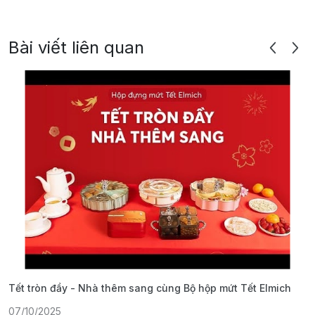
Bài viết liên quan
Tết tròn đầy - Nhà thêm sang cùng Bộ hộp mứt Tết Elmich
Đ
M
07/10/2025