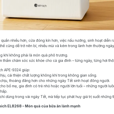
y quần nhiều hơn, cửa đóng kín hơn, việc nấu nướng, sinh hoạt diễn ra 
thế cũng dễ trở nên bí, nhiều mùi và kém trong lành hơn thường ngày
g khí không phải là món quà phô trương.
m thầm chăm sóc sức khỏe cho cả gia đình – từng ngày, từng hơi thở
ch APE-9324 giúp:
chịu, cải thiện chất lượng không khí trong không gian sống.
 chịu, thoáng đãng hơn cho những ngày Tết sinh hoạt đông người.
cho bố mẹ, gia đình có trẻ nhỏ hoặc người lớn tuổi – những người l
 hấp.
hỉ dùng trong vài ngày Tết, mà tiếp tục phát huy giá trị suốt những 
mich EL8268 – Món quà của bữa ăn lành mạnh