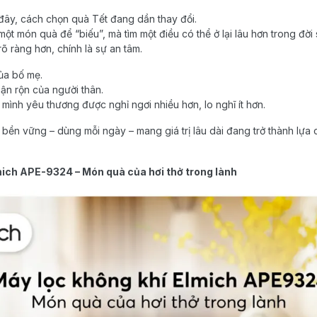
ây, cách chọn quà Tết đang dần thay đổi.
một món quà để “biếu”, mà tìm một điều có thể ở lại lâu hơn trong đờ
õ ràng hơn, chính là sự an tâm.
ủa bố mẹ.
ận rộn của người thân.
mình yêu thương được nghỉ ngơi nhiều hơn, lo nghĩ ít hơn.
ền vững – dùng mỗi ngày – mang giá trị lâu dài đang trở thành lựa
mich APE-9324 – Món quà của hơi thở trong lành