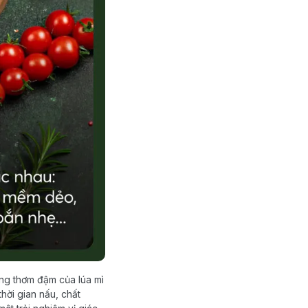
ương thơm đậm của lúa mì
hời gian nấu, chất