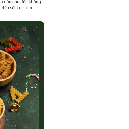
li xoắn nhẹ đều không
ển đến sốt kem béo