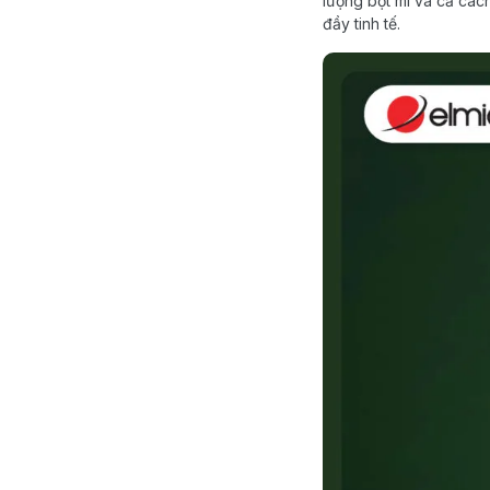
lượng bột mì và cả cách
đầy tinh tế.