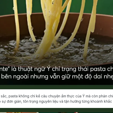
 sắc, pasta không chỉ kể câu chuyện ẩm thực của Ý mà còn phản c
 sự đơn giản, tôn trọng nguyên liệu và tận hưởng từng khoảnh khắc