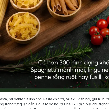
sta, “al dente” là linh hồn. Pasta chín tới, vừa đủ đàn hồi, giữ lại h
g trong từng lần cắn. Đó là lý do người Châu Âu đặc biệt chú trọng t