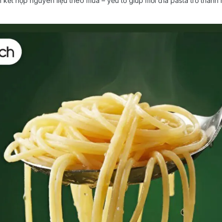
 kết hợp nguyên liệu theo mùa – yếu tố giúp mỗi đĩa pasta trở thành m