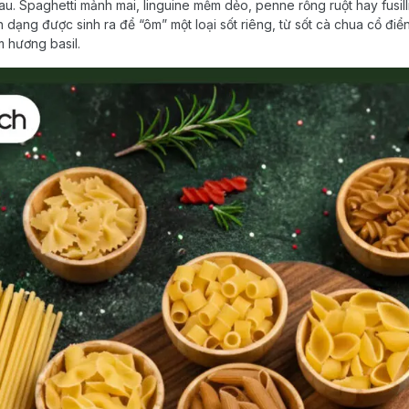
u. Spaghetti mảnh mai, linguine mềm dẻo, penne rỗng ruột hay fusil
h dạng được sinh ra để “ôm” một loại sốt riêng, từ sốt cà chua cổ đi
 hương basil.