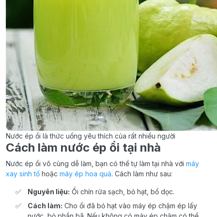
Nước ép ổi là thức uống yêu thích của rất nhiều người
Cách làm nước ép ổi tại nhà
Nước ép ổi vô cùng dễ làm, bạn có thể tự làm tại nhà với
máy
xay sinh tố
hoặc
máy ép hoa quả
. Cách làm như sau:
Nguyên liệu:
Ổi chín rửa sạch, bỏ hạt, bổ dọc.
Cách làm:
Cho ổi đã bỏ hạt vào máy ép chậm ép lấy
nước, bỏ phần bã. Nếu không có máy ép chậm có thể