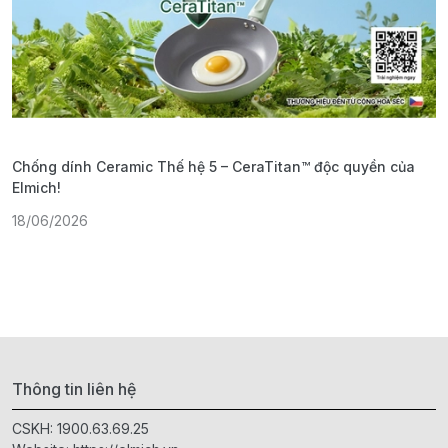
Chống dính Ceramic Thế hệ 5 – CeraTitan™ độc quyền của
P
Elmich!
F
18/06/2026
2
Thông tin liên hệ
CSKH:
1900.63.69.25