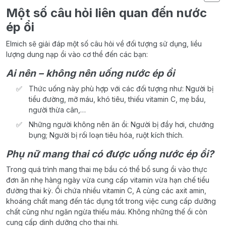
Một số câu hỏi liên quan đến nước
ép ổi
Elmich sẽ giải đáp một số câu hỏi về đối tượng sử dụng, liều
lượng dung nạp ổi vào cơ thể đến các bạn:
Ai nên – không nên uống nước ép ổi
Thức uống này phù hợp với các đối tượng như: Người bị
tiểu đường, mỡ máu, khó tiêu, thiếu vitamin C, mẹ bầu,
người thừa cân,…
Những người không nên ăn ổi: Người bị đầy hơi, chướng
bụng; Người bị rối loạn tiêu hóa, ruột kích thích.
Phụ nữ mang thai có được uống nước ép ổi?
Trong quá trình mang thai mẹ bầu có thể bổ sung ổi vào thực
đơn ăn nhẹ hàng ngày vừa cung cấp vitamin vừa hạn chế tiểu
đường thai kỳ. Ổi chứa nhiều vitamin C, A cùng các axit amin,
khoáng chất mang đến tác dụng tốt trong việc cung cấp dưỡng
chất cũng như ngăn ngừa thiếu máu. Không những thế ổi còn
cung cấp dinh dưỡng cho thai nhi.