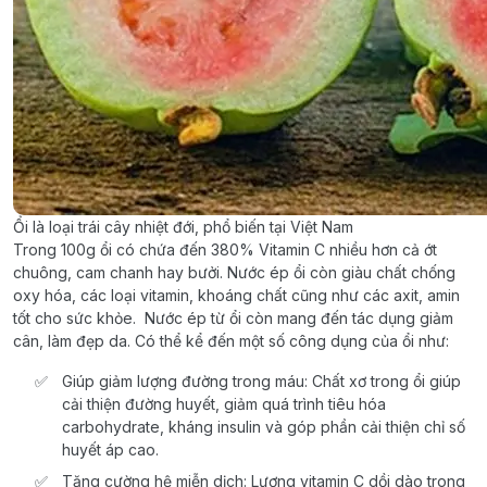
Ổi là loại trái cây nhiệt đới, phổ biến tại Việt Nam
Trong 100g ổi có chứa đến 380% Vitamin C nhiều hơn cả ớt
chuông, cam chanh hay bưởi. Nước ép ổi còn giàu chất chống
oxy hóa, các loại vitamin, khoáng chất cũng như các axit, amin
tốt cho sức khỏe. Nước ép từ ổi còn mang đến tác dụng giảm
cân, làm đẹp da. Có thể kể đến một số công dụng của ổi như:
Giúp giảm lượng đường trong máu: Chất xơ trong ổi giúp
cải thiện đường huyết, giảm quá trình tiêu hóa
carbohydrate, kháng insulin và góp phần cải thiện chỉ số
huyết áp cao.
Tăng cường hệ miễn dịch: Lượng vitamin C dồi dào trong