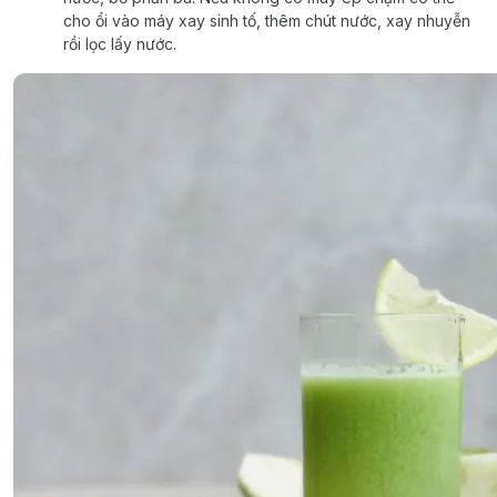
cho ổi vào máy xay sinh tố, thêm chút nước, xay nhuyễn
rồi lọc lấy nước.