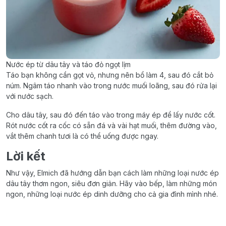
Nước ép từ dâu tây và táo đỏ ngọt lịm
Táo bạn không cần gọt vỏ, nhưng nên bổ làm 4, sau đó cắt bỏ
núm. Ngâm táo nhanh vào trong nước muối loãng, sau đó rửa lại
với nước sạch.
Cho dâu tây, sau đó đến táo vào trong máy ép để lấy nước cốt.
Rót nước cốt ra cốc có sẵn đá và vài hạt muối, thêm đường vào,
vắt thêm chanh tươi là có thể uống được ngay.
Lời kết
Như vậy, Elmich đã hướng dẫn bạn cách làm những loại nước ép
dâu tây thơm ngon, siêu đơn giản. Hãy vào bếp, làm những món
ngon, những loại nước ép dinh dưỡng cho cả gia đình mình nhé.