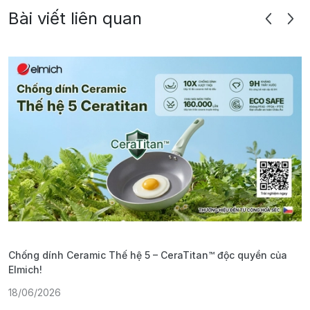
Bài viết liên quan
Chống dính Ceramic Thế hệ 5 – CeraTitan™ độc quyền của
P
Elmich!
F
18/06/2026
2