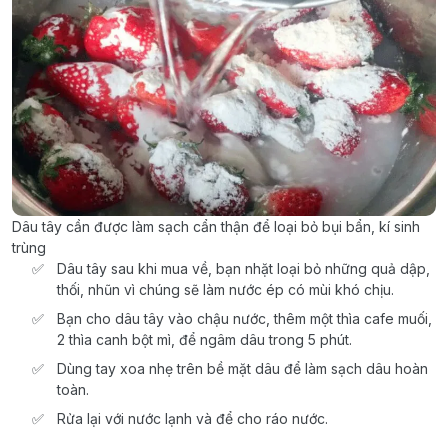
Dâu tây cần được làm sạch cẩn thận để loại bỏ bụi bẩn, kí sinh
trùng
Dâu tây sau khi mua về, bạn nhặt loại bỏ những quả dập,
thối, nhũn vì chúng sẽ làm nước ép có mùi khó chịu.
Bạn cho dâu tây vào chậu nước, thêm một thìa cafe muối,
2 thìa canh bột mì, để ngâm dâu trong 5 phút.
Dùng tay xoa nhẹ trên bề mặt dâu để làm sạch dâu hoàn
toàn.
Rửa lại với nước lạnh và để cho ráo nước.