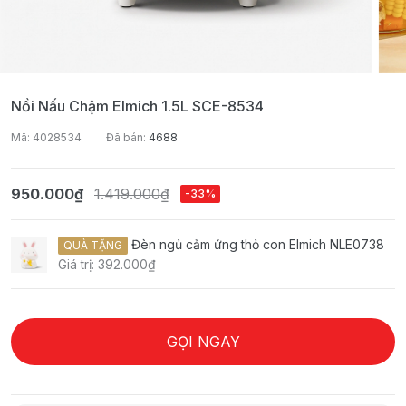
Nồi Nấu Chậm Elmich 1.5L SCE-8534
Mã: 4028534
Đã bán:
4688
950.000₫
1.419.000₫
-33%
Đèn ngủ cảm ứng thỏ con Elmich NLE0738
QUÀ TẶNG
Giá trị: 392.000₫
GỌI NGAY