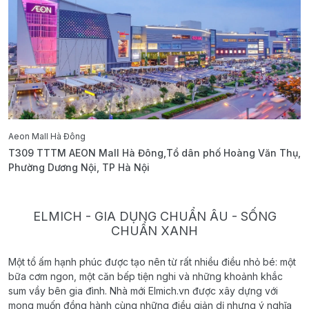
Aeon Mall Hà Đông
E
T309 TTTM AEON Mall Hà Đông,Tổ dân phố Hoàng Văn Thụ,
B
Phường Dương Nội, TP Hà Nội
T
ELMICH - GIA DỤNG CHUẨN ÂU - SỐNG
CHUẨN XANH
Một tổ ấm hạnh phúc được tạo nên từ rất nhiều điều nhỏ bé: một
bữa cơm ngon, một căn bếp tiện nghi và những khoảnh khắc
sum vầy bên gia đình. Nhà mới Elmich.vn được xây dựng với
mong muốn đồng hành cùng những điều giản dị nhưng ý nghĩa