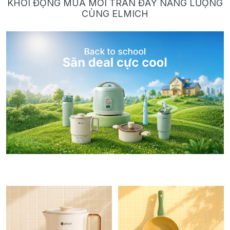
KHỞI ĐỘNG MÙA MỚI TRÀN ĐẦY NĂNG LƯỢNG
CÙNG ELMICH