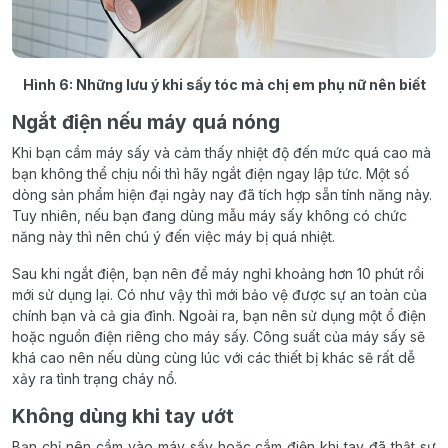
Hình 6: Những lưu ý khi sấy tóc mà chị em phụ nữ nên biết
Ngắt điện nếu máy quá nóng
Khi bạn cầm máy sấy và cảm thấy nhiệt độ đến mức quá cao mà
bạn không thể chịu nổi thì hãy ngắt điện ngay lập tức. Một số
dòng sản phẩm hiện đại ngày nay đã tích hợp sẵn tính năng này.
Tuy nhiên, nếu bạn đang dùng mẫu máy sấy không có chức
năng này thì nên chú ý đến việc máy bị quá nhiệt.
Sau khi ngắt điện, bạn nên để máy nghỉ khoảng hơn 10 phút rồi
mới sử dụng lại. Có như vậy thì mới bảo vệ được sự an toàn của
chính bạn và cả gia đình. Ngoài ra, bạn nên sử dụng một ổ điện
hoặc nguồn điện riêng cho máy sấy. Công suất của máy sấy sẽ
khá cao nên nếu dùng cùng lúc với các thiết bị khác sẽ rất dễ
xảy ra tình trạng cháy nổ.
Không dùng khi tay ướt
Bạn chỉ nên cầm vào máy sấy hoặc cắm điện khi tay đã thật sự