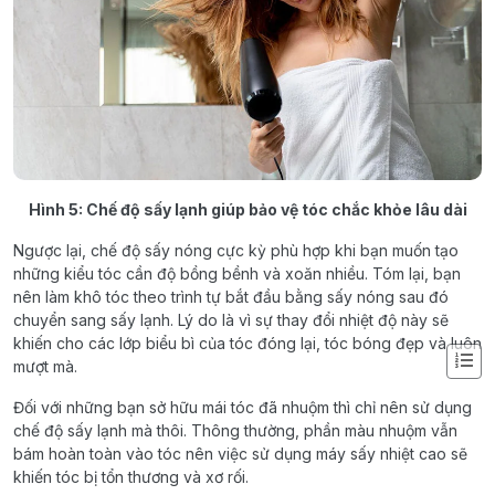
Hình 5: Chế độ sấy lạnh giúp bảo vệ tóc chắc khỏe lâu dài
Ngược lại, chế độ sấy nóng cực kỳ phù hợp khi bạn muốn tạo
những kiểu tóc cần độ bồng bềnh và xoăn nhiều. Tóm lại, bạn
nên làm khô tóc theo trình tự bắt đầu bằng sấy nóng sau đó
chuyển sang sấy lạnh. Lý do là vì sự thay đổi nhiệt độ này sẽ
khiến cho các lớp biểu bì của tóc đóng lại, tóc bóng đẹp và luôn
mượt mà.
Đối với những bạn sở hữu mái tóc đã nhuộm thì chỉ nên sử dụng
chế độ sấy lạnh mà thôi. Thông thường, phần màu nhuộm vẫn
bám hoàn toàn vào tóc nên việc sử dụng máy sấy nhiệt cao sẽ
khiến tóc bị tổn thương và xơ rối.