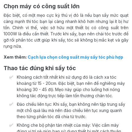
Chọn máy có công suất lớn
Đặc biệt, có một mẹo cực kỳ thú vị đó là nếu bạn sấy mức quạt
càng mạnh thì tóc bạn lại càng nhanh khô hơn nhưng lại ít bị hư
tổn. Chính vì thế, việc sở hữu một thiết bị có công suất trên
1000W là điều cần thiết. Trước khi sấy, bạn nên chải tóc trước để
gỡ rối phần tóc ướt giúp khi sấy, tóc sẽ không bị mắc kẹt và gãy
rụng nữa.
Xem thêm:
Cạch lựa chọn công suất máy sấy tóc phù hợp
Thao tác đúng khi sấy tóc
Khoảng cách tốt nhất khi sử dụng đó là cách xa tóc
khoảng từ 15 - 20cm. Đặc biệt, bạn nên để nghiêng máy
khoảng 30 - 45 độ. Mẹo này giúp cho luồng hơi nóng
không tác động trực tiếp làm tổn thương chân tóc.
Đảo chiều liên tục: Khi sấy, bạn không nên tập trung sấy
một chỗ quá lâu mà nên đảo chiều liên tục xung quanh
theo từng phần tóc đã chia từ trước.
Không che bộ phận tản nhiệt của máy: Việc cầm máy
đúng vị trí sẽ giúp bạn sử dụng thiết bị một cách thuận