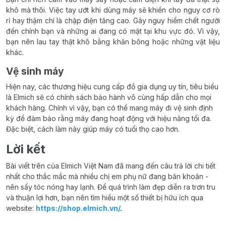
khô mà thôi. Việc tay ướt khi dùng máy sẽ khiến cho nguy cơ rò
rỉ hay thậm chí là chập điện tăng cao. Gây nguy hiểm chết người
đến chính bạn và những ai đang có mặt tại khu vực đó. Vì vậy,
bạn nên lau tay thật khô bằng khăn bông hoặc những vật liệu
khác.
Vệ sinh máy
Hiện nay, các thương hiệu cung cấp đồ gia dụng uy tín, tiêu biểu
là Elmich sẽ có chính sách bảo hành vô cùng hấp dẫn cho mọi
khách hàng. Chính vì vậy, bạn có thể mang máy đi vệ sinh định
kỳ để đảm bảo rằng máy đang hoạt động với hiệu năng tối đa.
Đặc biệt, cách làm này giúp máy có tuổi thọ cao hơn.
Lời kết
Bài viết trên của Elmich Việt Nam đã mang đến câu trả lời chi tiết
nhất cho thắc mắc mà nhiều chị em phụ nữ đang băn khoăn -
nên sấy tóc nóng hay lạnh. Để quá trình làm đẹp diễn ra trơn tru
và thuận lợi hơn, bạn nên tìm hiểu một số thiết bị hữu ích qua
website:
https://shop.elmich.vn/
.