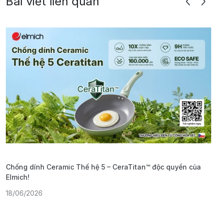
Bài viết liên quan
Chống dính Ceramic Thế hệ 5 – CeraTitan™ độc quyền của
P
Elmich!
F
18/06/2026
2