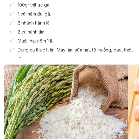
100gr thịt ức gà.
1 cái nấm đùi gà.
2 nhánh hành lá.
2 củ hành tím.
Muối, hạt nêm 1 ít.
Dụng cụ thực hiện: Máy làm sữa hạt, tô muỗng, dao, thớt,
…