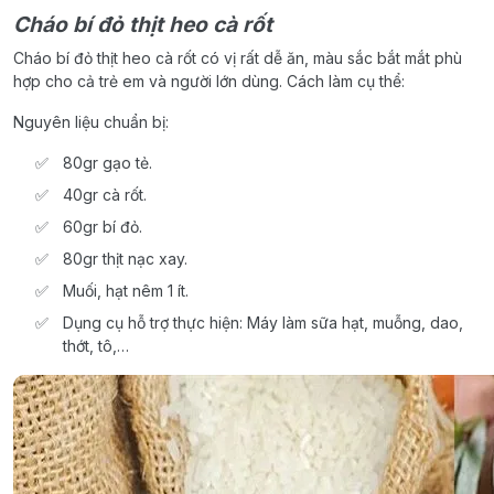
Cháo bí đỏ thịt heo cà rốt
Cháo bí đỏ thịt heo cà rốt có vị rất dễ ăn, màu sắc bắt mắt phù
hợp cho cả trẻ em và người lớn dùng. Cách làm cụ thể:
Nguyên liệu chuẩn bị:
80gr gạo tẻ.
40gr cà rốt.
60gr bí đỏ.
80gr thịt nạc xay.
Muối, hạt nêm 1 ít.
Dụng cụ hỗ trợ thực hiện: Máy làm sữa hạt, muỗng, dao,
thớt, tô,…