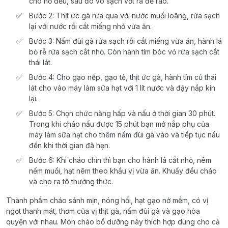
cho nở đều, sau đó vo sạch vớt ra để ráo.
Bước 2: Thịt ức gà rửa qua với nước muối loãng, rửa sạch
lại với nước rồi cắt miếng nhỏ vừa ăn.
Bước 3: Nấm đùi gà rửa sạch rồi cắt miếng vừa ăn, hành lá
bỏ rễ rửa sạch cắt nhỏ. Còn hành tím bóc vỏ rửa sạch cắt
thái lát.
Bước 4: Cho gạo nếp, gạo tẻ, thịt ức gà, hành tím củ thái
lát cho vào máy làm sữa hạt với 1 lít nước và đậy nắp kín
lại.
Bước 5: Chọn chức năng hấp và nấu ở thời gian 30 phút.
Trong khi cháo nấu được 15 phút bạn mở nắp phụ của
máy làm sữa hạt cho thêm nấm đùi gà vào và tiếp tục nấu
đến khi thời gian đã hẹn.
Bước 6: Khi cháo chín thì bạn cho hành lá cắt nhỏ, nêm
nếm muối, hạt nêm theo khẩu vị vừa ăn. Khuấy đều cháo
và cho ra tô thưởng thức.
Thành phẩm cháo sánh mịn, nóng hổi, hạt gạo nở mềm, có vị
ngọt thanh mát, thơm của vị thịt gà, nấm đùi gà và gạo hòa
quyện với nhau. Món cháo bổ dưỡng này thích hợp dùng cho cả