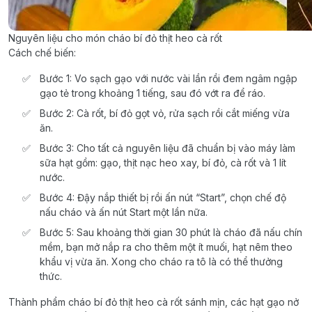
Nguyên liệu cho món cháo bí đỏ thịt heo cà rốt
Cách chế biến:
Bước 1: Vo sạch gạo với nước vài lần rồi đem ngâm ngập
gạo tẻ trong khoảng 1 tiếng, sau đó vớt ra để ráo.
Bước 2: Cà rốt, bí đỏ gọt vỏ, rửa sạch rồi cắt miếng vừa
ăn.
Bước 3: Cho tất cả nguyên liệu đã chuẩn bị vào máy làm
sữa hạt gồm: gạo, thịt nạc heo xay, bí đỏ, cà rốt và 1 lít
nước.
Bước 4: Đậy nắp thiết bị rồi ấn nút “Start”, chọn chế độ
nấu cháo và ấn nút Start một lần nữa.
Bước 5: Sau khoảng thời gian 30 phút là cháo đã nấu chín
mềm, bạn mở nắp ra cho thêm một ít muối, hạt nêm theo
khẩu vị vừa ăn. Xong cho cháo ra tô là có thể thưởng
thức.
Thành phẩm cháo bí đỏ thịt heo cà rốt sánh mịn, các hạt gạo nở