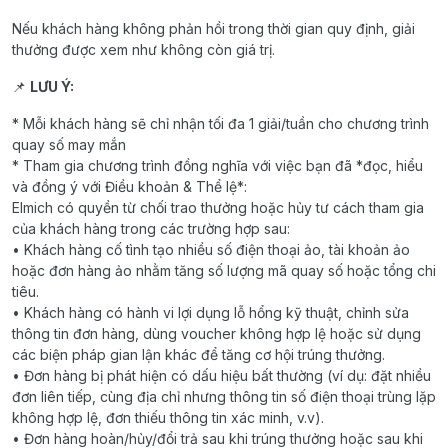
Nếu khách hàng không phản hồi trong thời gian quy định, giải
thưởng được xem như không còn giá trị.
📌
LƯU Ý:
* Mỗi khách hàng sẽ chỉ nhận tối đa 1 giải/tuần cho chương trình
quay số may mắn
* Tham gia chương trình đồng nghĩa với việc bạn đã *đọc, hiểu
và đồng ý với Điều khoản & Thể lệ*:
Elmich có quyền từ chối trao thưởng hoặc hủy tư cách tham gia
của khách hàng trong các trường hợp sau:
• Khách hàng cố tình tạo nhiều số điện thoại ảo, tài khoản ảo
hoặc đơn hàng ảo nhằm tăng số lượng mã quay số hoặc tổng chi
tiêu.
• Khách hàng có hành vi lợi dụng lỗ hổng kỹ thuật, chỉnh sửa
thông tin đơn hàng, dùng voucher không hợp lệ hoặc sử dụng
các biện pháp gian lận khác để tăng cơ hội trúng thưởng.
• Đơn hàng bị phát hiện có dấu hiệu bất thường (ví dụ: đặt nhiều
đơn liên tiếp, cùng địa chỉ nhưng thông tin số điện thoại trùng lặp
không hợp lệ, đơn thiếu thông tin xác minh, v.v).
• Đơn hàng hoàn/hủy/đổi trả sau khi trúng thưởng hoặc sau khi