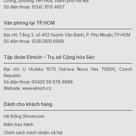
Lương, phường Yên Hòa, thành phố Hà Nội
Số điện thoại:
(024) 3513 4657
Văn phòng tại TP.HCM
Địa chỉ: Tầng 3, số 402 Huỳnh Văn Bánh, P. Phú Nhuận,TP.HCM
Số điện thoại:
(028)3810.6968
Tập đoàn Elmich – Trụ sở Cộng hòa Séc
Địa chỉ: U Hrubku 1570 Ostrava Nova Ves 70900, Czech
Republic
Số điện thoại:
00420 59 678 6688
Website:
www.elmich.cz
Dành cho khách hàng
Hệ thống Showroom
Điểm bảo hành
Chính sách trách nhiệm xã hội