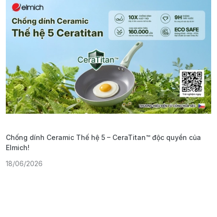
Chống dính Ceramic Thế hệ 5 – CeraTitan™ độc quyền của
P
Elmich!
F
18/06/2026
2