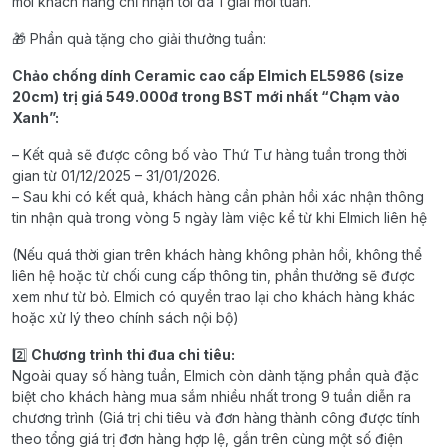
mỗi khách hàng chỉ nhận tối đa 1 giải mỗi tuần.
🎁 Phần quà tặng cho giải thưởng tuần:
Chảo chống dính Ceramic cao cấp Elmich EL5986 (size
20cm) trị giá 549.000đ trong BST mới nhất “Chạm vào
Xanh”:
– Kết quả sẽ được công bố vào Thứ Tư hàng tuần trong thời
gian từ 01/12/2025 – 31/01/2026.
– Sau khi có kết quả, khách hàng cần phản hồi xác nhận thông
tin nhận quà trong vòng 5 ngày làm việc kể từ khi Elmich liên hệ
(Nếu quá thời gian trên khách hàng không phản hồi, không thể
liên hệ hoặc từ chối cung cấp thông tin, phần thưởng sẽ được
xem như từ bỏ. Elmich có quyền trao lại cho khách hàng khác
hoặc xử lý theo chính sách nội bộ)
2️⃣
Chương trình thi đua chi tiêu:
Ngoài quay số hàng tuần, Elmich còn dành tặng phần quà đặc
biệt cho khách hàng mua sắm nhiều nhất trong 9 tuần diễn ra
chương trình (Giá trị chi tiêu và đơn hàng thành công được tính
theo tổng giá trị đơn hàng hợp lệ, gắn trên cùng một số điện